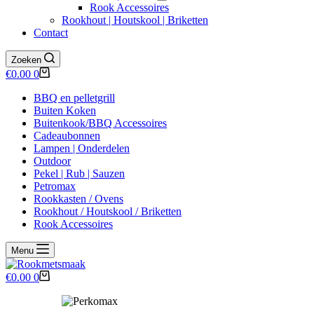
Rook Accessoires
Rookhout | Houtskool | Briketten
Contact
Zoeken
Winkelwagen
€
0.00
0
BBQ en pelletgrill
Buiten Koken
Buitenkook/BBQ Accessoires
Cadeaubonnen
Lampen | Onderdelen
Outdoor
Pekel | Rub | Sauzen
Petromax
Rookkasten / Ovens
Rookhout / Houtskool / Briketten
Rook Accessoires
Menu
Winkelwagen
€
0.00
0