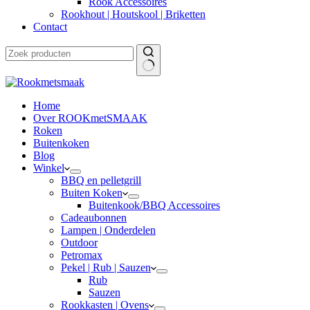
Rook Accessoires
Rookhout | Houtskool | Briketten
Contact
Home
Over ROOKmetSMAAK
Roken
Buitenkoken
Blog
Winkel
BBQ en pelletgrill
Buiten Koken
Buitenkook/BBQ Accessoires
Cadeaubonnen
Lampen | Onderdelen
Outdoor
Petromax
Pekel | Rub | Sauzen
Rub
Sauzen
Rookkasten | Ovens