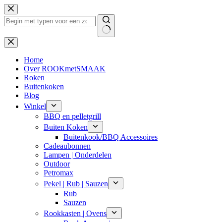
Ga
naar
de
inhoud
Geen
resultaten
Home
Over ROOKmetSMAAK
Roken
Buitenkoken
Blog
Winkel
BBQ en pelletgrill
Buiten Koken
Buitenkook/BBQ Accessoires
Cadeaubonnen
Lampen | Onderdelen
Outdoor
Petromax
Pekel | Rub | Sauzen
Rub
Sauzen
Rookkasten | Ovens