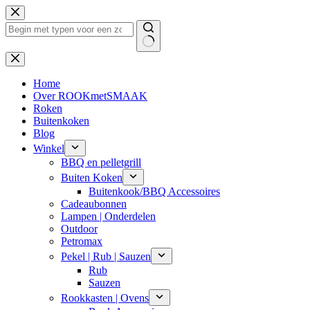
Ga
naar
de
inhoud
Geen
resultaten
Home
Over ROOKmetSMAAK
Roken
Buitenkoken
Blog
Winkel
BBQ en pelletgrill
Buiten Koken
Buitenkook/BBQ Accessoires
Cadeaubonnen
Lampen | Onderdelen
Outdoor
Petromax
Pekel | Rub | Sauzen
Rub
Sauzen
Rookkasten | Ovens