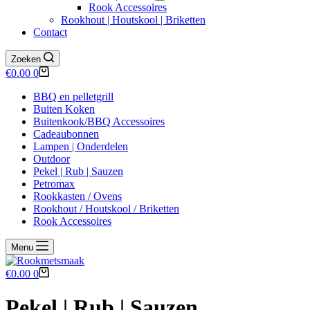
Rook Accessoires
Rookhout | Houtskool | Briketten
Contact
Zoeken
Winkelwagen
€
0.00
0
BBQ en pelletgrill
Buiten Koken
Buitenkook/BBQ Accessoires
Cadeaubonnen
Lampen | Onderdelen
Outdoor
Pekel | Rub | Sauzen
Petromax
Rookkasten / Ovens
Rookhout / Houtskool / Briketten
Rook Accessoires
Menu
Winkelwagen
€
0.00
0
Pekel | Rub | Sauzen