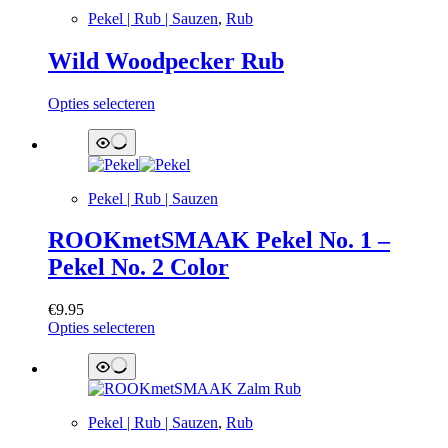
Pekel | Rub | Sauzen
,
Rub
Wild Woodpecker Rub
Dit
Opties selecteren
product
heeft
meerdere
variaties.
Deze
Pekel | Rub | Sauzen
optie
kan
ROOKmetSMAAK Pekel No. 1 –
gekozen
Pekel No. 2 Color
worden
op
de
€
9.95
productpagina
Dit
Opties selecteren
product
heeft
meerdere
variaties.
Deze
Pekel | Rub | Sauzen
,
Rub
optie