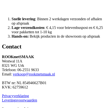
Waarom Rook met Smaak?
Snelle levering
: Binnen 2 werkdagen verzonden of afhalen
op afspraak
Lage verzendkosten
: € 4,15 voor brievenbuspost en € 6,25
voor pakketten tot 1-10 kg
Hands-on:
Bekijk producten in de showroom op afspraak
Contact
ROOKmetSMAAK
Westwal 11A
8321 WG Urk
Telefoon: 06-2551 9633
Email:
verkoop@rookmetsmaak.nl
BTW nr: NL 854946627B01
KVK: 62759612
Privacyverklaring
Leveringsvoorwaarden