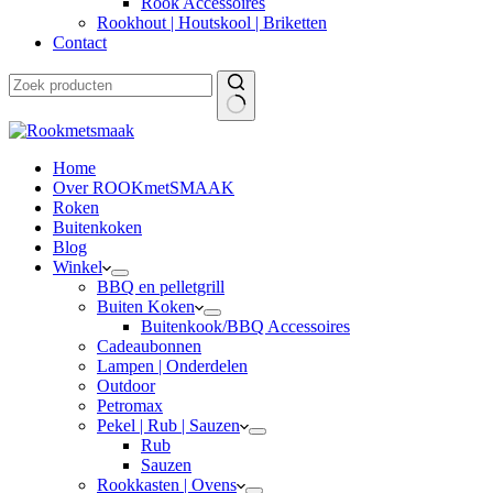
Rook Accessoires
Rookhout | Houtskool | Briketten
Contact
Home
Over ROOKmetSMAAK
Roken
Buitenkoken
Blog
Winkel
BBQ en pelletgrill
Buiten Koken
Buitenkook/BBQ Accessoires
Cadeaubonnen
Lampen | Onderdelen
Outdoor
Petromax
Pekel | Rub | Sauzen
Rub
Sauzen
Rookkasten | Ovens