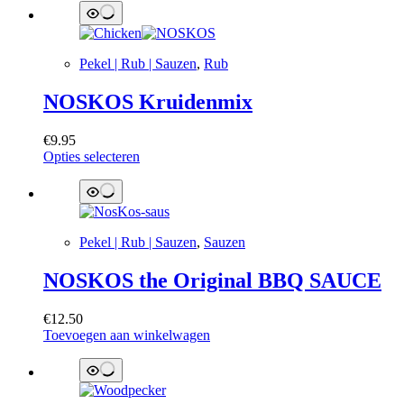
Pekel | Rub | Sauzen
,
Rub
NOSKOS Kruidenmix
€
9.95
Dit
Opties selecteren
product
heeft
meerdere
variaties.
Deze
Pekel | Rub | Sauzen
,
Sauzen
optie
kan
NOSKOS the Original BBQ SAUCE
gekozen
worden
op
€
12.50
de
Toevoegen aan winkelwagen
productpagina