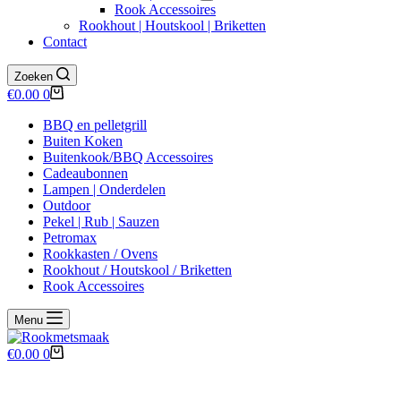
Rook Accessoires
Rookhout | Houtskool | Briketten
Contact
Zoeken
Winkelwagen
€
0.00
0
BBQ en pelletgrill
Buiten Koken
Buitenkook/BBQ Accessoires
Cadeaubonnen
Lampen | Onderdelen
Outdoor
Pekel | Rub | Sauzen
Petromax
Rookkasten / Ovens
Rookhout / Houtskool / Briketten
Rook Accessoires
Menu
Winkelwagen
€
0.00
0