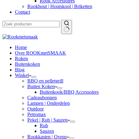
Rook Accessoires
Rookhout | Houtskool | Briketten
Contact
Home
Over ROOKmetSMAAK
Roken
Buitenkoken
Blog
Winkel
BBQ en pelletgrill
Buiten Koken
Buitenkook/BBQ Accessoires
Cadeaubonnen
Lampen | Onderdelen
Outdoor
Petromax
Pekel | Rub | Sauzen
Rub
Sauzen
Rookkasten | Ovens