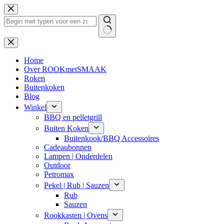
Ga
naar
de
inhoud
Geen
resultaten
Home
Over ROOKmetSMAAK
Roken
Buitenkoken
Blog
Winkel
BBQ en pelletgrill
Buiten Koken
Buitenkook/BBQ Accessoires
Cadeaubonnen
Lampen | Onderdelen
Outdoor
Petromax
Pekel | Rub | Sauzen
Rub
Sauzen
Rookkasten | Ovens