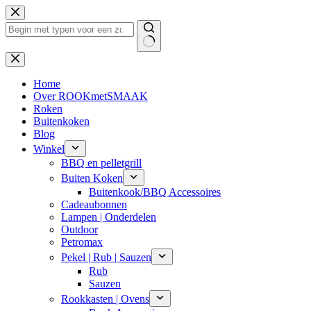
Ga
naar
de
inhoud
Geen
resultaten
Home
Over ROOKmetSMAAK
Roken
Buitenkoken
Blog
Winkel
BBQ en pelletgrill
Buiten Koken
Buitenkook/BBQ Accessoires
Cadeaubonnen
Lampen | Onderdelen
Outdoor
Petromax
Pekel | Rub | Sauzen
Rub
Sauzen
Rookkasten | Ovens