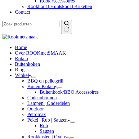
Rook Accessoires
Rookhout | Houtskool | Briketten
Contact
Home
Over ROOKmetSMAAK
Roken
Buitenkoken
Blog
Winkel
BBQ en pelletgrill
Buiten Koken
Buitenkook/BBQ Accessoires
Cadeaubonnen
Lampen | Onderdelen
Outdoor
Petromax
Pekel | Rub | Sauzen
Rub
Sauzen
Rookkasten | Ovens