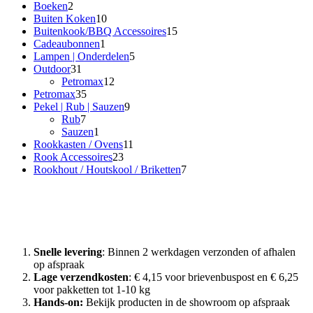
2
producten
Boeken
2
producten
10
Buiten Koken
10
producten
15
Buitenkook/BBQ Accessoires
15
1
producten
Cadeaubonnen
1
product
5
Lampen | Onderdelen
5
31
producten
Outdoor
31
producten
12
Petromax
12
35
producten
Petromax
35
producten
9
Pekel | Rub | Sauzen
9
7
producten
Rub
7
producten
1
Sauzen
1
product
11
Rookkasten / Ovens
11
23
producten
Rook Accessoires
23
producten
7
Rookhout / Houtskool / Briketten
7
producten
Waarom Rook met Smaak?
Snelle levering
: Binnen 2 werkdagen verzonden of afhalen
op afspraak
Lage verzendkosten
: € 4,15 voor brievenbuspost en € 6,25
voor pakketten tot 1-10 kg
Hands-on:
Bekijk producten in de showroom op afspraak