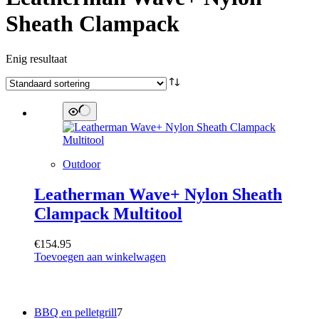
Sheath Clampack
Enig resultaat
Outdoor
Leatherman Wave+ Nylon Sheath
Clampack Multitool
€
154.95
Toevoegen aan winkelwagen
Categorieën
7
BBQ en pelletgrill
7