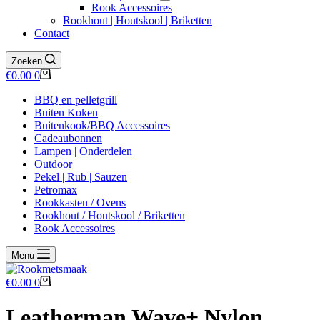
Rook Accessoires
Rookhout | Houtskool | Briketten
Contact
Zoeken
Winkelwagen
€
0.00
0
BBQ en pelletgrill
Buiten Koken
Buitenkook/BBQ Accessoires
Cadeaubonnen
Lampen | Onderdelen
Outdoor
Pekel | Rub | Sauzen
Petromax
Rookkasten / Ovens
Rookhout / Houtskool / Briketten
Rook Accessoires
Menu
Winkelwagen
€
0.00
0
Leatherman Wave+ Nylon