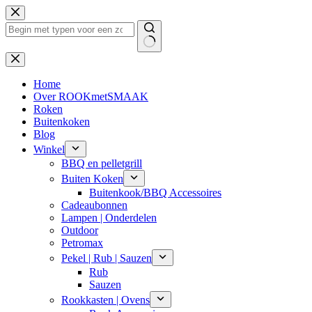
Ga
naar
de
inhoud
Geen
resultaten
Home
Over ROOKmetSMAAK
Roken
Buitenkoken
Blog
Winkel
BBQ en pelletgrill
Buiten Koken
Buitenkook/BBQ Accessoires
Cadeaubonnen
Lampen | Onderdelen
Outdoor
Petromax
Pekel | Rub | Sauzen
Rub
Sauzen
Rookkasten | Ovens