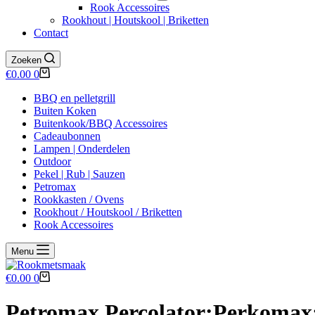
Rook Accessoires
Rookhout | Houtskool | Briketten
Contact
Zoeken
Winkelwagen
€
0.00
0
BBQ en pelletgrill
Buiten Koken
Buitenkook/BBQ Accessoires
Cadeaubonnen
Lampen | Onderdelen
Outdoor
Pekel | Rub | Sauzen
Petromax
Rookkasten / Ovens
Rookhout / Houtskool / Briketten
Rook Accessoires
Menu
Winkelwagen
€
0.00
0
Petromax Percolator;Perkomax;b