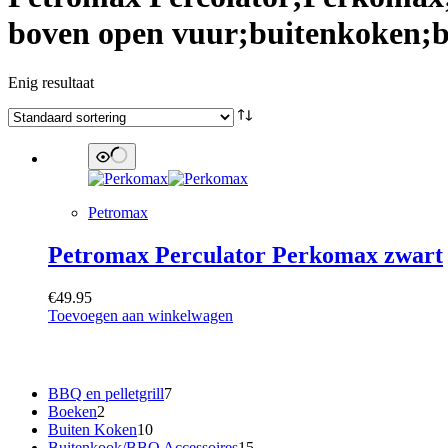
boven open vuur;buitenkoken;b
Enig resultaat
Petromax
Petromax Perculator Perkomax zwart
€
49.95
Toevoegen aan winkelwagen
Categorieën
7
BBQ en pelletgrill
7
2
producten
Boeken
2
producten
10
Buiten Koken
10
producten
15
Buitenkook/BBQ Accessoires
15