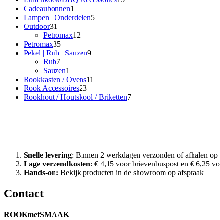
1
producten
Cadeaubonnen
1
product
5
Lampen | Onderdelen
5
31
producten
Outdoor
31
producten
12
Petromax
12
35
producten
Petromax
35
producten
9
Pekel | Rub | Sauzen
9
7
producten
Rub
7
producten
1
Sauzen
1
product
11
Rookkasten / Ovens
11
23
producten
Rook Accessoires
23
producten
7
Rookhout / Houtskool / Briketten
7
producten
Waarom Rook met Smaak?
Snelle levering
: Binnen 2 werkdagen verzonden of afhalen op 
Lage verzendkosten
: € 4,15 voor brievenbuspost en € 6,25 vo
Hands-on:
Bekijk producten in de showroom op afspraak
Contact
ROOKmetSMAAK