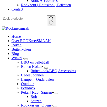
Rook Accessoires
Rookhout | Houtskool | Briketten
Contact
Home
Over ROOKmetSMAAK
Roken
Buitenkoken
Blog
Winkel
BBQ en pelletgrill
Buiten Koken
Buitenkook/BBQ Accessoires
Cadeaubonnen
Lampen | Onderdelen
Outdoor
Petromax
Pekel | Rub | Sauzen
Rub
Sauzen
Rookkasten | Ovens