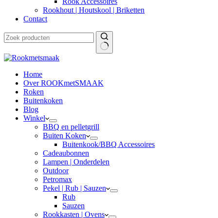
Rook Accessoires
Rookhout | Houtskool | Briketten
Contact
Home
Over ROOKmetSMAAK
Roken
Buitenkoken
Blog
Winkel
BBQ en pelletgrill
Buiten Koken
Buitenkook/BBQ Accessoires
Cadeaubonnen
Lampen | Onderdelen
Outdoor
Petromax
Pekel | Rub | Sauzen
Rub
Sauzen
Rookkasten | Ovens