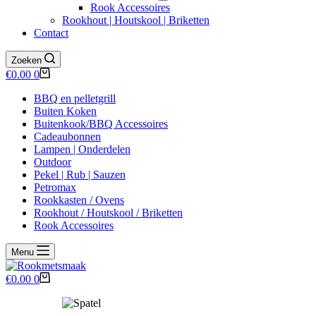
Rook Accessoires
Rookhout | Houtskool | Briketten
Contact
Zoeken
Winkelwagen
€
0.00
0
BBQ en pelletgrill
Buiten Koken
Buitenkook/BBQ Accessoires
Cadeaubonnen
Lampen | Onderdelen
Outdoor
Pekel | Rub | Sauzen
Petromax
Rookkasten / Ovens
Rookhout / Houtskool / Briketten
Rook Accessoires
Menu
Winkelwagen
€
0.00
0