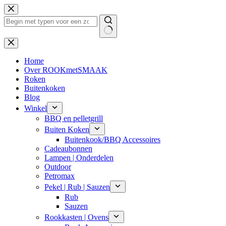
Ga
naar
de
inhoud
Geen
resultaten
Home
Over ROOKmetSMAAK
Roken
Buitenkoken
Blog
Winkel
BBQ en pelletgrill
Buiten Koken
Buitenkook/BBQ Accessoires
Cadeaubonnen
Lampen | Onderdelen
Outdoor
Petromax
Pekel | Rub | Sauzen
Rub
Sauzen
Rookkasten | Ovens