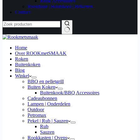
Rook Accessoires
Rookhout | Houtskool | Briketten
Contact
Home
Over ROOKmetSMAAK
Roken
Buitenkoken
Blog
Winkel
BBQ en pelletgrill
Buiten Koken
Buitenkook/BBQ Accessoires
Cadeaubonnen
Lampen | Onderdelen
Outdoor
Petromax
Pekel | Rub | Sauzen
Rub
Sauzen
Rookkasten | Ovens