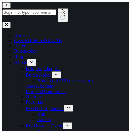
Ga
naar
de
inhoud
Geen
resultaten
Home
Over ROOKmetSMAAK
Roken
Buitenkoken
Blog
Winkel
BBQ en pelletgrill
Buiten Koken
Buitenkook/BBQ Accessoires
Cadeaubonnen
Lampen | Onderdelen
Outdoor
Petromax
Pekel | Rub | Sauzen
Rub
Sauzen
Rookkasten | Ovens