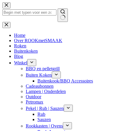
Ga
naar
de
inhoud
Geen
resultaten
Home
Over ROOKmetSMAAK
Roken
Buitenkoken
Blog
Winkel
BBQ en pelletgrill
Buiten Koken
Buitenkook/BBQ Accessoires
Cadeaubonnen
Lampen | Onderdelen
Outdoor
Petromax
Pekel | Rub | Sauzen
Rub
Sauzen
Rookkasten | Ovens