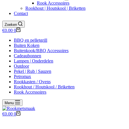
Rook Accessoires
Rookhout | Houtskool | Briketten
Contact
Zoeken
Winkelwagen
€
0.00
0
BBQ en pelletgrill
Buiten Koken
Buitenkook/BBQ Accessoires
Cadeaubonnen
Lampen | Onderdelen
Outdoor
Pekel | Rub | Sauzen
Petromax
Rookkasten / Ovens
Rookhout / Houtskool / Briketten
Rook Accessoires
Menu
Winkelwagen
€
0.00
0