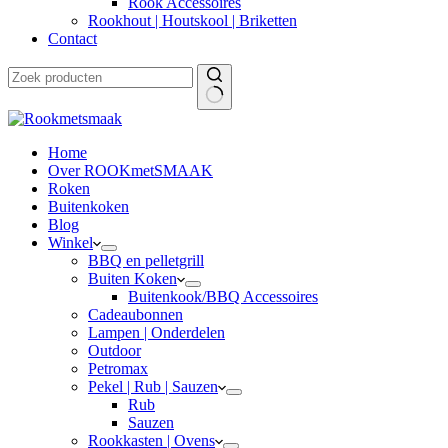
Rook Accessoires
Rookhout | Houtskool | Briketten
Contact
Home
Over ROOKmetSMAAK
Roken
Buitenkoken
Blog
Winkel
BBQ en pelletgrill
Buiten Koken
Buitenkook/BBQ Accessoires
Cadeaubonnen
Lampen | Onderdelen
Outdoor
Petromax
Pekel | Rub | Sauzen
Rub
Sauzen
Rookkasten | Ovens