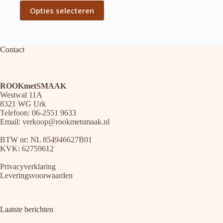
Dit
Opties selecteren
product
heeft
meerdere
variaties.
Deze
Contact
optie
kan
gekozen
worden
ROOKmetSMAAK
op
Westwal 11A
de
8321 WG Urk
productpagina
Telefoon: 06-2551 9633
Email:
verkoop@rookmetsmaak.nl
BTW nr: NL 854946627B01
KVK: 62759612
Privacyverklaring
Leveringsvoorwaarden
Laatste berichten