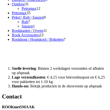
31
producten
Outdoor
31
producten
12
Petromax
12
35
producten
Petromax
35
producten
9
Pekel | Rub | Sauzen
9
7
producten
Rub
7
producten
1
Sauzen
1
product
11
Rookkasten / Ovens
11
23
producten
Rook Accessoires
23
producten
7
Rookhout / Houtskool / Briketten
7
producten
Waarom Rook met Smaak?
Snelle levering
: Binnen 2 werkdagen verzonden of afhalen
op afspraak
Lage verzendkosten
: € 4,15 voor brievenbuspost en € 6,25
voor pakketten tot 1-10 kg
Hands-on:
Bekijk producten in de showroom op afspraak
Contact
ROOKmetSMAAK