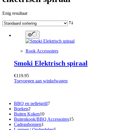
Enig resultaat
Rook Accessoires
Smoki Elektrisch spiraal
€
119.95
Toevoegen aan winkelwagen
Categorieën
7
BBQ en pelletgrill
7
2
producten
Boeken
2
producten
10
Buiten Koken
10
producten
15
Buitenkook/BBQ Accessoires
15
1
producten
Cadeaubonnen
1
product
5
Lampen | Onderdelen
5