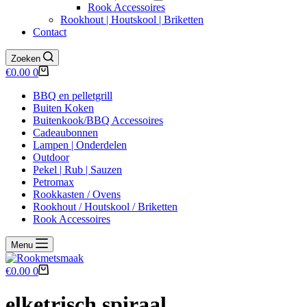
Rook Accessoires
Rookhout | Houtskool | Briketten
Contact
Zoeken
Winkelwagen
€
0.00
0
BBQ en pelletgrill
Buiten Koken
Buitenkook/BBQ Accessoires
Cadeaubonnen
Lampen | Onderdelen
Outdoor
Pekel | Rub | Sauzen
Petromax
Rookkasten / Ovens
Rookhout / Houtskool / Briketten
Rook Accessoires
Menu
Winkelwagen
€
0.00
0
elketrisch spiraal