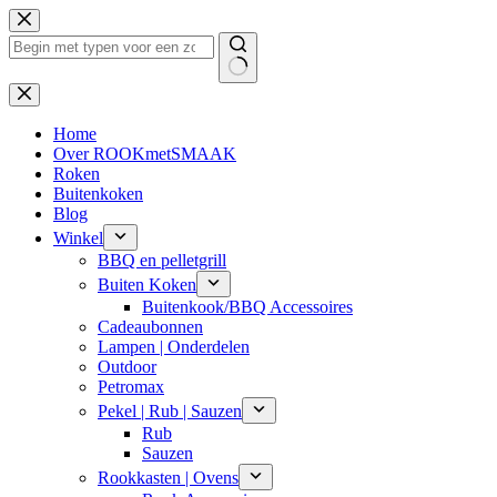
Ga
naar
de
inhoud
Geen
resultaten
Home
Over ROOKmetSMAAK
Roken
Buitenkoken
Blog
Winkel
BBQ en pelletgrill
Buiten Koken
Buitenkook/BBQ Accessoires
Cadeaubonnen
Lampen | Onderdelen
Outdoor
Petromax
Pekel | Rub | Sauzen
Rub
Sauzen
Rookkasten | Ovens