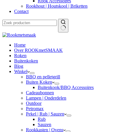
Rook Accessoires
Rookhout | Houtskool | Briketten
Contact
Home
Over ROOKmetSMAAK
Roken
Buitenkoken
Blog
Winkel
BBQ en pelletgrill
Buiten Koken
Buitenkook/BBQ Accessoires
Cadeaubonnen
Lampen | Onderdelen
Outdoor
Petromax
Pekel | Rub | Sauzen
Rub
Sauzen
Rookkasten | Ovens