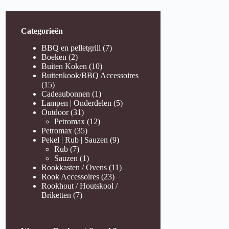
Categorieën
7
BBQ en pelletgrill
7
2
producten
Boeken
2
producten
10
Buiten Koken
10
producten
Buitenkook/BBQ Accessoires
15
15
producten
1
Cadeaubonnen
1
product
5
Lampen | Onderdelen
5
31
producten
Outdoor
31
producten
12
Petromax
12
35
producten
Petromax
35
producten
9
Pekel | Rub | Sauzen
9
7
producten
Rub
7
producten
1
Sauzen
1
product
11
Rookkasten / Ovens
11
23
producten
Rook Accessoires
23
producten
Rookhout / Houtskool /
7
Briketten
7
producten