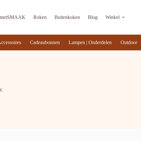
KmetSMAAK
Roken
Buitenkoken
Blog
Winkel
ccessoires
Cadeaubonnen
Lampen | Onderdelen
Outdoor
r;