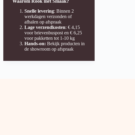
Waarom Rook met Smaak?
Snelle levering
: Binnen 2
werkdagen verzonden of
afhalen op afspraak
Lage verzendkosten
: € 4,15
voor brievenbuspost en € 6,25
voor pakketten tot 1-10 kg
Hands-on:
Bekijk producten in
de showroom op afspraak