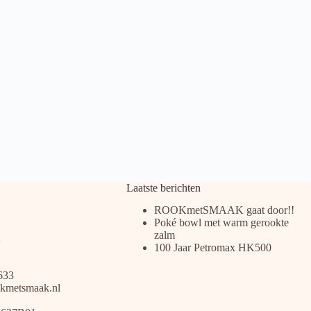
Laatste berichten
ROOKmetSMAAK gaat door!!
Poké bowl met warm gerookte
zalm
100 Jaar Petromax HK500
633
kmetsmaak.nl