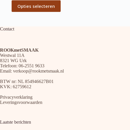
Dit
Opties selecteren
product
heeft
meerdere
variaties.
Deze
Contact
optie
kan
gekozen
worden
ROOKmetSMAAK
op
Westwal 11A
de
8321 WG Urk
productpagina
Telefoon: 06-2551 9633
Email:
verkoop@rookmetsmaak.nl
BTW nr: NL 854946627B01
KVK: 62759612
Privacyverklaring
Leveringsvoorwaarden
Laatste berichten