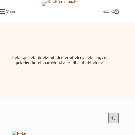
Ga
naar
Menu
€
0.00
de
Winkelwagen
inhoud
Pekel;pekel.nitrietzout;kleurzout;vlees pekelen;vis
pekelen;houdbaarheid vis;houdbaarheid vlees;