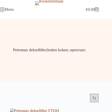
Ga
naar
Menu
€
0.00
de
Winkelwagen
inhoud
Petromax deksellifter;buiten koken; openvuur;