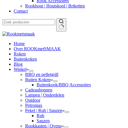
Rook Accessoires
Rookhout | Houtskool | Briketten
Contact
Home
Over ROOKmetSMAAK
Roken
Buitenkoken
Blog
Winkel
BBQ en pelletgrill
Buiten Koken
Buitenkook/BBQ Accessoires
Cadeaubonnen
Lampen | Onderdelen
Outdoor
Petromax
Pekel | Rub | Sauzen
Rub
Sauzen
Rookkasten | Ovens