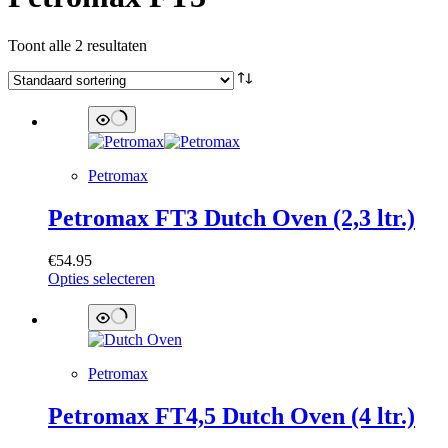
Toont alle 2 resultaten
Petromax
Petromax FT3 Dutch Oven (2,3 ltr.)
€
54.95
Dit
Opties selecteren
product
heeft
meerdere
variaties.
Deze
Petromax
optie
kan
Petromax FT4,5 Dutch Oven (4 ltr.)
gekozen
worden