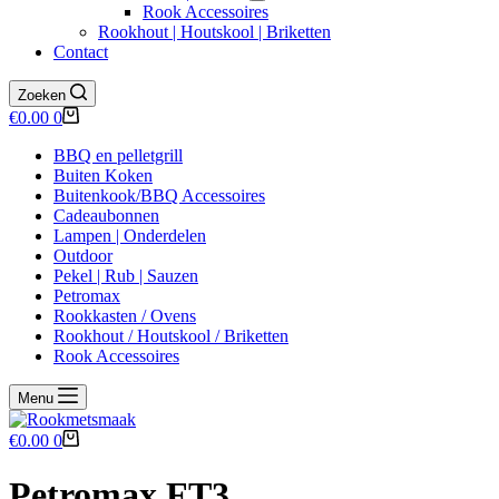
Rook Accessoires
Rookhout | Houtskool | Briketten
Contact
Zoeken
Winkelwagen
€
0.00
0
BBQ en pelletgrill
Buiten Koken
Buitenkook/BBQ Accessoires
Cadeaubonnen
Lampen | Onderdelen
Outdoor
Pekel | Rub | Sauzen
Petromax
Rookkasten / Ovens
Rookhout / Houtskool / Briketten
Rook Accessoires
Menu
Winkelwagen
€
0.00
0
Petromax FT3