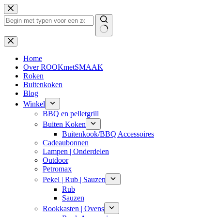
Ga
naar
de
inhoud
Geen
resultaten
Home
Over ROOKmetSMAAK
Roken
Buitenkoken
Blog
Winkel
BBQ en pelletgrill
Buiten Koken
Buitenkook/BBQ Accessoires
Cadeaubonnen
Lampen | Onderdelen
Outdoor
Petromax
Pekel | Rub | Sauzen
Rub
Sauzen
Rookkasten | Ovens