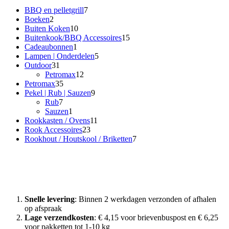
variaties.
7
BBQ en pelletgrill
7
Deze
2
producten
Boeken
2
optie
producten
10
Buiten Koken
10
kan
producten
15
Buitenkook/BBQ Accessoires
15
gekozen
1
producten
Cadeaubonnen
1
worden
product
5
Lampen | Onderdelen
5
op
31
producten
Outdoor
31
de
producten
12
Petromax
12
productpagina
35
producten
Petromax
35
producten
9
Pekel | Rub | Sauzen
9
7
producten
Rub
7
producten
1
Sauzen
1
product
11
Rookkasten / Ovens
11
23
producten
Rook Accessoires
23
producten
7
Rookhout / Houtskool / Briketten
7
producten
Waarom Rook met Smaak?
Snelle levering
: Binnen 2 werkdagen verzonden of afhalen
op afspraak
Lage verzendkosten
: € 4,15 voor brievenbuspost en € 6,25
voor pakketten tot 1-10 kg