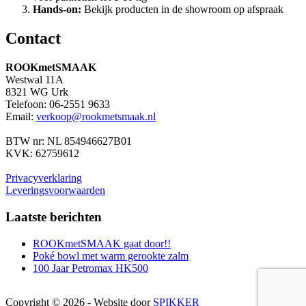
Hands-on:
Bekijk producten in de showroom op afspraak
Contact
ROOKmetSMAAK
Westwal 11A
8321 WG Urk
Telefoon: 06-2551 9633
Email:
verkoop@rookmetsmaak.nl
BTW nr: NL 854946627B01
KVK: 62759612
Privacyverklaring
Leveringsvoorwaarden
Laatste berichten
ROOKmetSMAAK gaat door!!
Poké bowl met warm gerookte zalm
100 Jaar Petromax HK500
Copyright © 2026 - Website door
SPIKKER