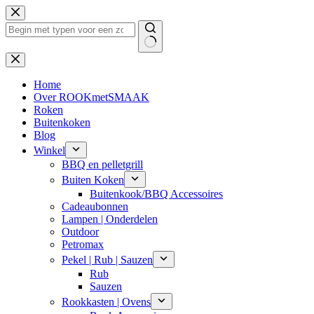
Ga
naar
de
inhoud
Geen
resultaten
Home
Over ROOKmetSMAAK
Roken
Buitenkoken
Blog
Winkel
BBQ en pelletgrill
Buiten Koken
Buitenkook/BBQ Accessoires
Cadeaubonnen
Lampen | Onderdelen
Outdoor
Petromax
Pekel | Rub | Sauzen
Rub
Sauzen
Rookkasten | Ovens