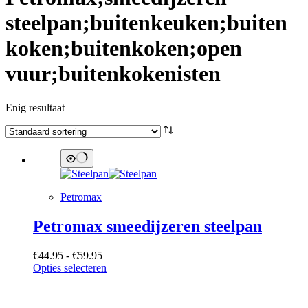
steelpan;buitenkeuken;buiten
koken;buitenkoken;open
vuur;buitenkokenisten
Enig resultaat
Petromax
Petromax smeedijzeren steelpan
Prijsklasse:
€
44.95
-
€
59.95
€44.95
Dit
Opties selecteren
tot
product
€59.95
heeft
Categorieën
meerdere