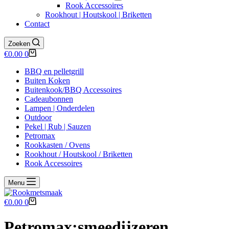
Rook Accessoires
Rookhout | Houtskool | Briketten
Contact
Zoeken
Winkelwagen
€
0.00
0
BBQ en pelletgrill
Buiten Koken
Buitenkook/BBQ Accessoires
Cadeaubonnen
Lampen | Onderdelen
Outdoor
Pekel | Rub | Sauzen
Petromax
Rookkasten / Ovens
Rookhout / Houtskool / Briketten
Rook Accessoires
Menu
Winkelwagen
€
0.00
0
Petromax;smeedijzeren