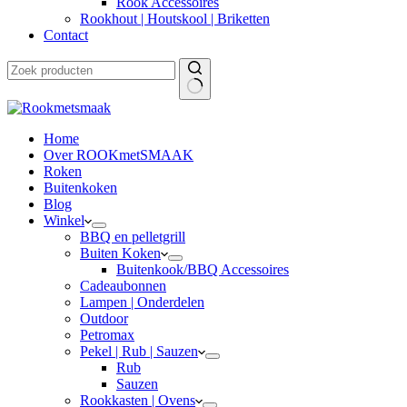
Rook Accessoires
Rookhout | Houtskool | Briketten
Contact
Home
Over ROOKmetSMAAK
Roken
Buitenkoken
Blog
Winkel
BBQ en pelletgrill
Buiten Koken
Buitenkook/BBQ Accessoires
Cadeaubonnen
Lampen | Onderdelen
Outdoor
Petromax
Pekel | Rub | Sauzen
Rub
Sauzen
Rookkasten | Ovens