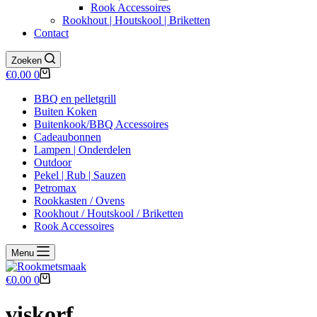
Rook Accessoires
Rookhout | Houtskool | Briketten
Contact
Zoeken
Winkelwagen
€
0.00
0
BBQ en pelletgrill
Buiten Koken
Buitenkook/BBQ Accessoires
Cadeaubonnen
Lampen | Onderdelen
Outdoor
Pekel | Rub | Sauzen
Petromax
Rookkasten / Ovens
Rookhout / Houtskool / Briketten
Rook Accessoires
Menu
Winkelwagen
€
0.00
0
viskorf