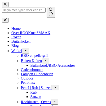
Ga
naar
de
inhoud
Geen
resultaten
Home
Over ROOKmetSMAAK
Roken
Buitenkoken
Blog
Winkel
BBQ en pelletgrill
Buiten Koken
Buitenkook/BBQ Accessoires
Cadeaubonnen
Lampen | Onderdelen
Outdoor
Petromax
Pekel | Rub | Sauzen
Rub
Sauzen
Rookkasten | Ovens