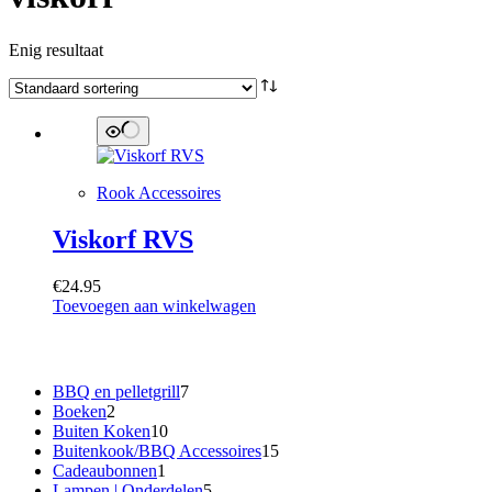
Enig resultaat
Rook Accessoires
Viskorf RVS
€
24.95
Toevoegen aan winkelwagen
Categorieën
7
BBQ en pelletgrill
7
2
producten
Boeken
2
producten
10
Buiten Koken
10
producten
15
Buitenkook/BBQ Accessoires
15
1
producten
Cadeaubonnen
1
product
5
Lampen | Onderdelen
5