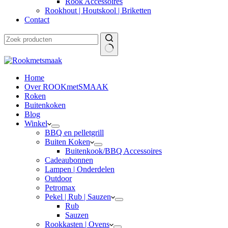
Rook Accessoires
Rookhout | Houtskool | Briketten
Contact
Home
Over ROOKmetSMAAK
Roken
Buitenkoken
Blog
Winkel
BBQ en pelletgrill
Buiten Koken
Buitenkook/BBQ Accessoires
Cadeaubonnen
Lampen | Onderdelen
Outdoor
Petromax
Pekel | Rub | Sauzen
Rub
Sauzen
Rookkasten | Ovens