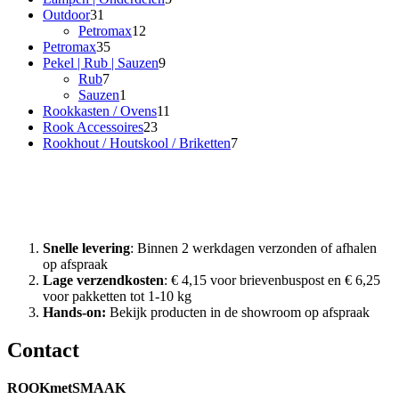
31
producten
Outdoor
31
producten
12
Petromax
12
35
producten
Petromax
35
producten
9
Pekel | Rub | Sauzen
9
7
producten
Rub
7
producten
1
Sauzen
1
product
11
Rookkasten / Ovens
11
23
producten
Rook Accessoires
23
producten
7
Rookhout / Houtskool / Briketten
7
producten
Waarom Rook met Smaak?
Snelle levering
: Binnen 2 werkdagen verzonden of afhalen
op afspraak
Lage verzendkosten
: € 4,15 voor brievenbuspost en € 6,25
voor pakketten tot 1-10 kg
Hands-on:
Bekijk producten in de showroom op afspraak
Contact
ROOKmetSMAAK