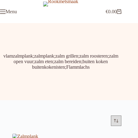
Ga
naar
Menu
€
0.00
de
Winkelwagen
inhoud
vlamzalmplank;zalmplank;zalm grillen;zalm roosteren;zalm
open vuur;zalm eten;zalm bereiden;buiten koken
buitenkokenisten;Flammlachs