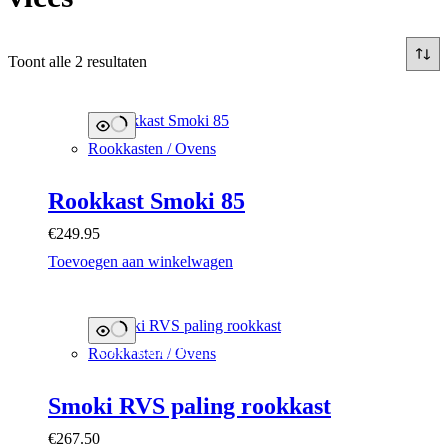
Toont alle 2 resultaten
Rookkasten / Ovens
Rookkast Smoki 85
€
249.95
Toevoegen aan winkelwagen
UITVERKOCHT
Rookkasten / Ovens
Smoki RVS paling rookkast
€
267.50