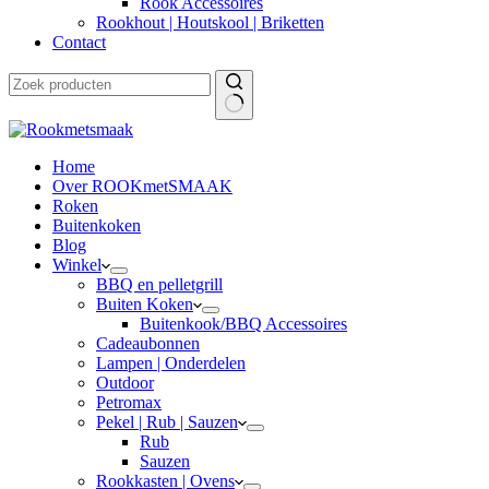
Rook Accessoires
Rookhout | Houtskool | Briketten
Contact
Home
Over ROOKmetSMAAK
Roken
Buitenkoken
Blog
Winkel
BBQ en pelletgrill
Buiten Koken
Buitenkook/BBQ Accessoires
Cadeaubonnen
Lampen | Onderdelen
Outdoor
Petromax
Pekel | Rub | Sauzen
Rub
Sauzen
Rookkasten | Ovens