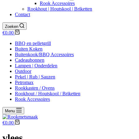
Rook Accessoires
Rookhout | Houtskool | Briketten
Contact
Zoeken
Winkelwagen
€
0.00
BBQ en pelletgrill
Buiten Koken
Buitenkook/BBQ Accessoires
Cadeaubonnen
Lampen | Onderdelen
Outdoor
Pekel | Rub | Sauzen
Petromax
Rookkasten / Ovens
Rookhout / Houtskool / Briketten
Rook Accessoires
Menu
Winkelwagen
€
0.00
vlees