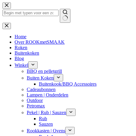
Ga
naar
de
inhoud
Geen
resultaten
Home
Over ROOKmetSMAAK
Roken
Buitenkoken
Blog
Winkel
BBQ en pelletgrill
Buiten Koken
Buitenkook/BBQ Accessoires
Cadeaubonnen
Lampen | Onderdelen
Outdoor
Petromax
Pekel | Rub | Sauzen
Rub
Sauzen
Rookkasten | Ovens