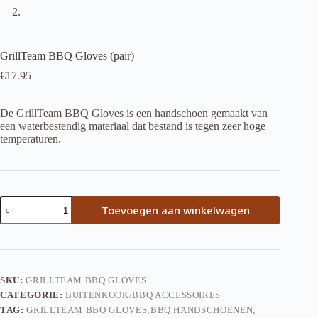
GrillTeam BBQ Gloves (pair)
€
17.95
De GrillTeam BBQ Gloves is een handschoen gemaakt van
een waterbestendig materiaal dat bestand is tegen zeer hoge
temperaturen.
GrillTeam
Toevoegen aan winkelwagen
BBQ
Gloves
(pair)
aantal
SKU:
GRILLTEAM BBQ GLOVES
CATEGORIE:
BUITENKOOK/BBQ ACCESSOIRES
TAG:
GRILLTEAM BBQ GLOVES;BBQ HANDSCHOENEN;