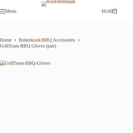
Ga
naar
Menu
€
0.00
de
Winkelwagen
inhoud
Home
Buitenkook/BBQ Accessoires
GrillTeam BBQ Gloves (pair)