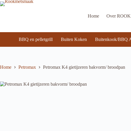
Ga
naar
de
Home
Over ROO
inhoud
BBQ en pelletgrill
Buiten Koken
Buitenkook/BBQ A
Home
Petromax
Petromax K4 gietijzeren bakvorm/ broodpan