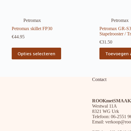
Petromax
Petromax
Petromax skillet FP30
Petromax GR-S30
Stapelrooster / Tr
€
44.95
€
31.50
Dit
Opties selecteren
Toevoegen 
product
heeft
meerdere
variaties.
Deze
Contact
optie
kan
gekozen
worden
ROOKmetSMAAK
op
Westwal 11A
de
8321 WG Urk
productpagina
Telefoon: 06-2551 9
Email:
verkoop@roo