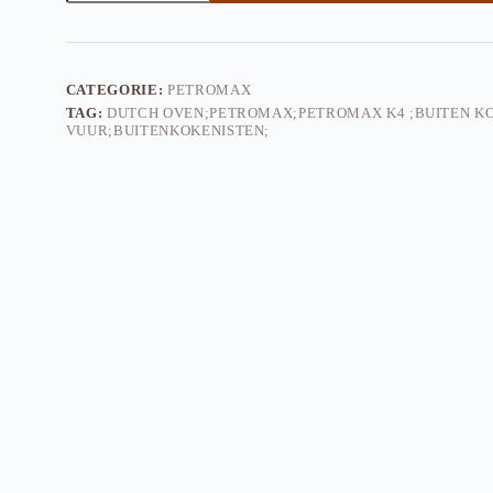
bakvorm/
broodpan
aantal
CATEGORIE:
PETROMAX
TAG:
DUTCH OVEN;PETROMAX;PETROMAX K4 ;BUITEN KO
VUUR;BUITENKOKENISTEN;