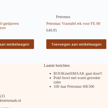
Petromax
 gietijzeren
Petromax Vuurtafel rek voor FE-90
ivet
€
49.95
aan winkelwagen
Toevoegen aan winkelwagen
Laatste berichten
ROOKmetSMAAK gaat door!!
Poké bowl met warm gerookte
zalm
100 Jaar Petromax HK500
633
kmetsmaak.nl