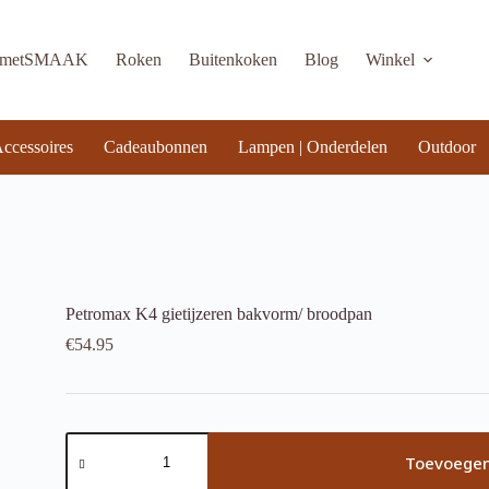
KmetSMAAK
Roken
Buitenkoken
Blog
Winkel
ccessoires
Cadeaubonnen
Lampen | Onderdelen
Outdoor
Petromax K4 gietijzeren bakvorm/ broodpan
€
54.95
Petromax
K4
Toevoegen
gietijzeren