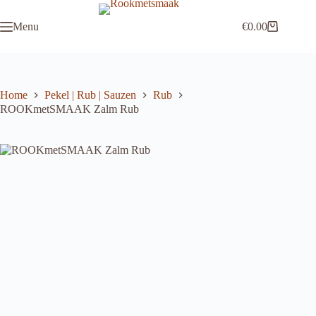
Ga
naar
Menu
€
0.00
de
Winkelwagen
inhoud
Home
Pekel | Rub | Sauzen
Rub
ROOKmetSMAAK Zalm Rub