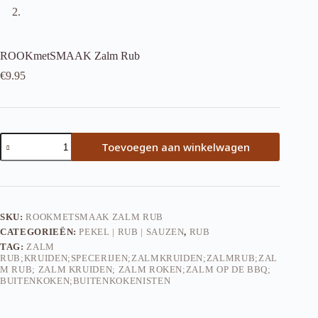
ROOKmetSMAAK Zalm Rub
€
9.95
ROOKmetSMAAK
Toevoegen aan winkelwagen
Zalm
Rub
aantal
SKU:
ROOKMETSMAAK ZALM RUB
CATEGORIEËN:
PEKEL | RUB | SAUZEN
,
RUB
TAG:
ZALM
RUB;KRUIDEN;SPECERIJEN;ZALMKRUIDEN;ZALMRUB;ZAL
M RUB; ZALM KRUIDEN; ZALM ROKEN;ZALM OP DE BBQ;
BUITENKOKEN;BUITENKOKENISTEN