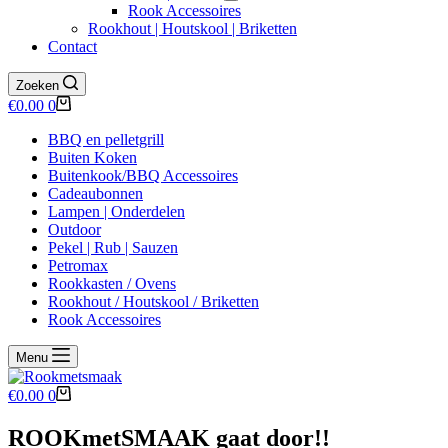
Rook Accessoires
Rookhout | Houtskool | Briketten
Contact
Zoeken
Winkelwagen
€
0.00
0
BBQ en pelletgrill
Buiten Koken
Buitenkook/BBQ Accessoires
Cadeaubonnen
Lampen | Onderdelen
Outdoor
Pekel | Rub | Sauzen
Petromax
Rookkasten / Ovens
Rookhout / Houtskool / Briketten
Rook Accessoires
Menu
Winkelwagen
€
0.00
0
ROOKmetSMAAK gaat door!!