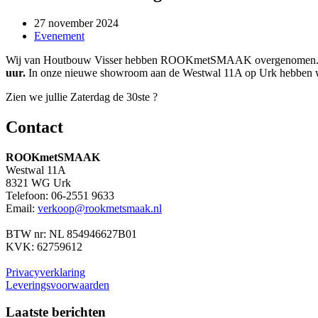
27 november 2024
Evenement
Wij van Houtbouw Visser hebben ROOKmetSMAAK overgenomen. En om 
uur.
In onze nieuwe showroom aan de Westwal 11A op Urk hebben we 
Zien we jullie Zaterdag de 30ste ?
Contact
ROOKmetSMAAK
Westwal 11A
8321 WG Urk
Telefoon: 06-2551 9633
Email:
verkoop@rookmetsmaak.nl
BTW nr: NL 854946627B01
KVK: 62759612
Privacyverklaring
Leveringsvoorwaarden
Laatste berichten