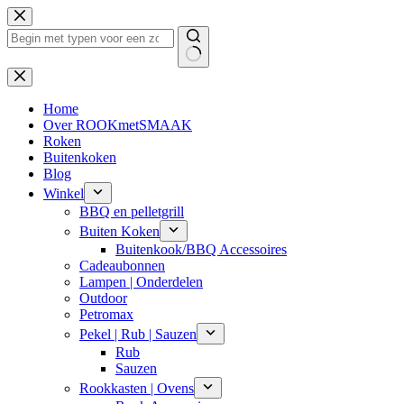
Ga
naar
de
inhoud
Geen
resultaten
Home
Over ROOKmetSMAAK
Roken
Buitenkoken
Blog
Winkel
BBQ en pelletgrill
Buiten Koken
Buitenkook/BBQ Accessoires
Cadeaubonnen
Lampen | Onderdelen
Outdoor
Petromax
Pekel | Rub | Sauzen
Rub
Sauzen
Rookkasten | Ovens