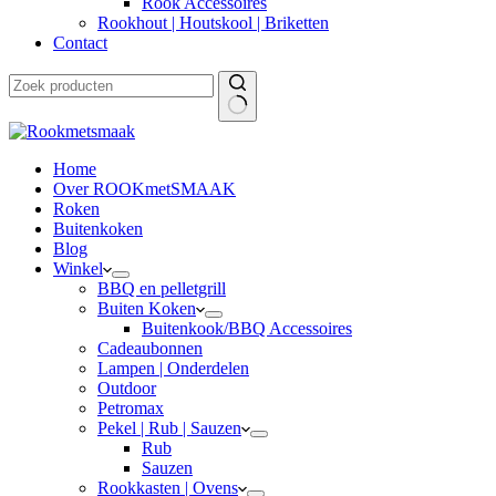
Rook Accessoires
Rookhout | Houtskool | Briketten
Contact
Home
Over ROOKmetSMAAK
Roken
Buitenkoken
Blog
Winkel
BBQ en pelletgrill
Buiten Koken
Buitenkook/BBQ Accessoires
Cadeaubonnen
Lampen | Onderdelen
Outdoor
Petromax
Pekel | Rub | Sauzen
Rub
Sauzen
Rookkasten | Ovens