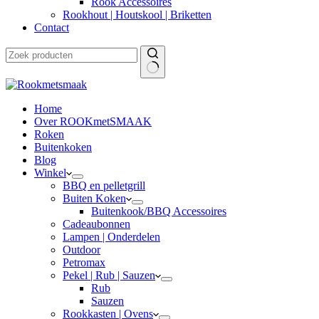
Rook Accessoires
Rookhout | Houtskool | Briketten
Contact
Home
Over ROOKmetSMAAK
Roken
Buitenkoken
Blog
Winkel
BBQ en pelletgrill
Buiten Koken
Buitenkook/BBQ Accessoires
Cadeaubonnen
Lampen | Onderdelen
Outdoor
Petromax
Pekel | Rub | Sauzen
Rub
Sauzen
Rookkasten | Ovens