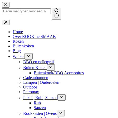
Ga
naar
de
inhoud
Geen
resultaten
Home
Over ROOKmetSMAAK
Roken
Buitenkoken
Blog
Winkel
BBQ en pelletgrill
Buiten Koken
Buitenkook/BBQ Accessoires
Cadeaubonnen
Lampen | Onderdelen
Outdoor
Petromax
Pekel | Rub | Sauzen
Rub
Sauzen
Rookkasten | Ovens