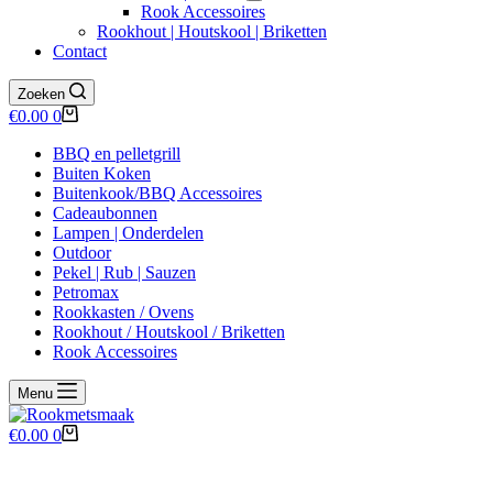
Rook Accessoires
Rookhout | Houtskool | Briketten
Contact
Zoeken
Winkelwagen
€
0.00
0
BBQ en pelletgrill
Buiten Koken
Buitenkook/BBQ Accessoires
Cadeaubonnen
Lampen | Onderdelen
Outdoor
Pekel | Rub | Sauzen
Petromax
Rookkasten / Ovens
Rookhout / Houtskool / Briketten
Rook Accessoires
Menu
Winkelwagen
€
0.00
0