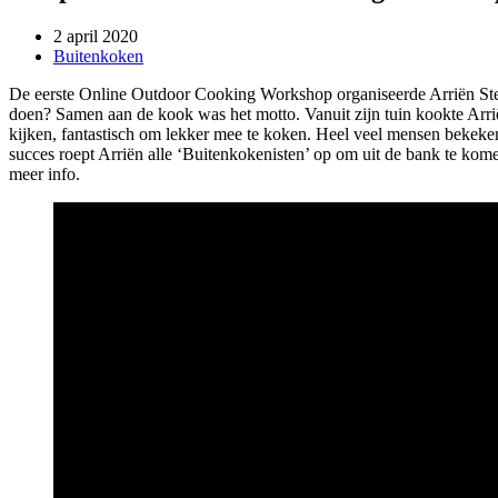
2 april 2020
Buitenkoken
De eerste Online Outdoor Cooking Workshop organiseerde Arriën Steg
doen? Samen aan de kook was het motto. Vanuit zijn tuin kookte Arriën
kijken, fantastisch om lekker mee te koken. Heel veel mensen bekeke
succes roept Arriën alle ‘Buitenkokenisten’ op om uit de bank te ko
meer info.