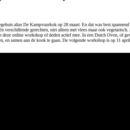
ehuis alias De Kampvuurkok op 28 maart. En dat was best spannend na
 verschillende gerechten, niet alleen met vlees maar ook vegetarisch. 
n deze online workshop of deden actief mee. In een Dutch Oven, of ge
men, en samen aan de kook te gaan. De volgende workshop is op 11 apri