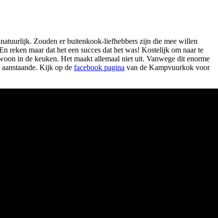
tuurlijk. Zouden er buitenkook-liefhebbers zijn die mee willen
En reken maar dat het een succes dat het was! Kostelijk om naar te
woon in de keuken. Het maakt allemaal niet uit. Vanwege dit enorme
l aanstaande. Kijk op de
facebook pagina
van de Kampvuurkok voor