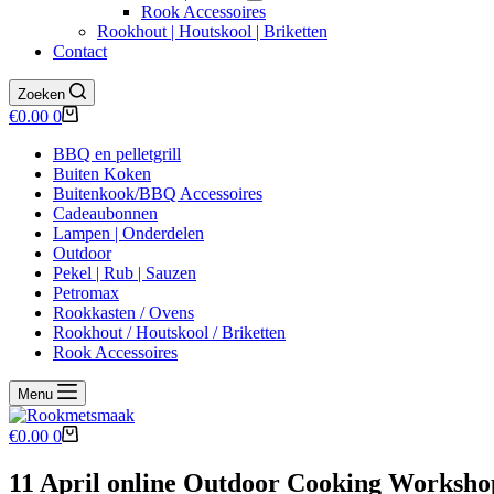
Rook Accessoires
Rookhout | Houtskool | Briketten
Contact
Zoeken
Winkelwagen
€
0.00
0
BBQ en pelletgrill
Buiten Koken
Buitenkook/BBQ Accessoires
Cadeaubonnen
Lampen | Onderdelen
Outdoor
Pekel | Rub | Sauzen
Petromax
Rookkasten / Ovens
Rookhout / Houtskool / Briketten
Rook Accessoires
Menu
Winkelwagen
€
0.00
0
11 April online Outdoor Cooking Worksh