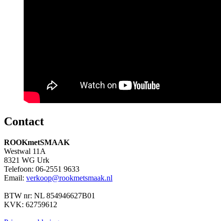
Contact
ROOKmetSMAAK
Westwal 11A
8321 WG Urk
Telefoon: 06-2551 9633
Email:
verkoop@rookmetsmaak.nl
BTW nr: NL 854946627B01
KVK: 62759612