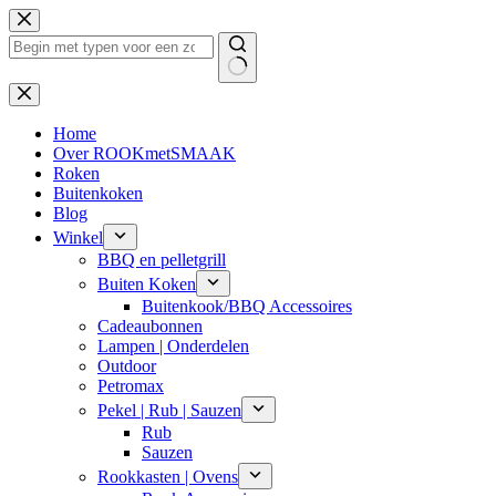
Ga
naar
de
inhoud
Geen
resultaten
Home
Over ROOKmetSMAAK
Roken
Buitenkoken
Blog
Winkel
BBQ en pelletgrill
Buiten Koken
Buitenkook/BBQ Accessoires
Cadeaubonnen
Lampen | Onderdelen
Outdoor
Petromax
Pekel | Rub | Sauzen
Rub
Sauzen
Rookkasten | Ovens