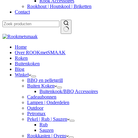
Rook Accessoires
Rookhout | Houtskool | Briketten
Contact
Home
Over ROOKmetSMAAK
Roken
Buitenkoken
Blog
Winkel
BBQ en pelletgrill
Buiten Koken
Buitenkook/BBQ Accessoires
Cadeaubonnen
Lampen | Onderdelen
Outdoor
Petromax
Pekel | Rub | Sauzen
Rub
Sauzen
Rookkasten | Ovens