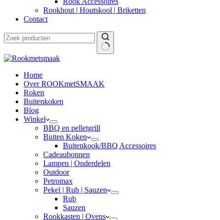
Rook Accessoires
Rookhout | Houtskool | Briketten
Contact
Home
Over ROOKmetSMAAK
Roken
Buitenkoken
Blog
Winkel
BBQ en pelletgrill
Buiten Koken
Buitenkook/BBQ Accessoires
Cadeaubonnen
Lampen | Onderdelen
Outdoor
Petromax
Pekel | Rub | Sauzen
Rub
Sauzen
Rookkasten | Ovens