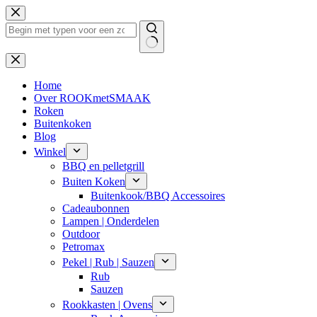
Ga
naar
de
inhoud
Geen
resultaten
Home
Over ROOKmetSMAAK
Roken
Buitenkoken
Blog
Winkel
BBQ en pelletgrill
Buiten Koken
Buitenkook/BBQ Accessoires
Cadeaubonnen
Lampen | Onderdelen
Outdoor
Petromax
Pekel | Rub | Sauzen
Rub
Sauzen
Rookkasten | Ovens