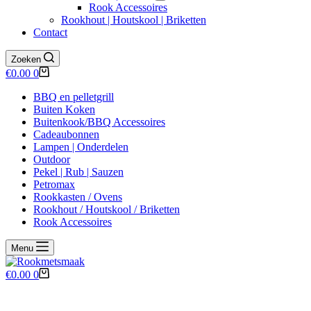
Rook Accessoires
Rookhout | Houtskool | Briketten
Contact
Zoeken
Winkelwagen
€
0.00
0
BBQ en pelletgrill
Buiten Koken
Buitenkook/BBQ Accessoires
Cadeaubonnen
Lampen | Onderdelen
Outdoor
Pekel | Rub | Sauzen
Petromax
Rookkasten / Ovens
Rookhout / Houtskool / Briketten
Rook Accessoires
Menu
Winkelwagen
€
0.00
0