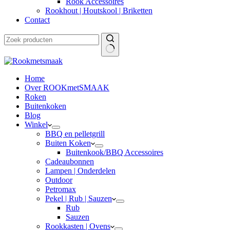
Rook Accessoires
Rookhout | Houtskool | Briketten
Contact
Home
Over ROOKmetSMAAK
Roken
Buitenkoken
Blog
Winkel
BBQ en pelletgrill
Buiten Koken
Buitenkook/BBQ Accessoires
Cadeaubonnen
Lampen | Onderdelen
Outdoor
Petromax
Pekel | Rub | Sauzen
Rub
Sauzen
Rookkasten | Ovens