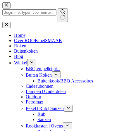
Ga
naar
de
inhoud
Geen
resultaten
Home
Over ROOKmetSMAAK
Roken
Buitenkoken
Blog
Winkel
BBQ en pelletgrill
Buiten Koken
Buitenkook/BBQ Accessoires
Cadeaubonnen
Lampen | Onderdelen
Outdoor
Petromax
Pekel | Rub | Sauzen
Rub
Sauzen
Rookkasten | Ovens