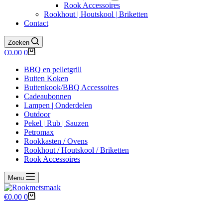
Rook Accessoires
Rookhout | Houtskool | Briketten
Contact
Zoeken
Winkelwagen
€
0.00
0
BBQ en pelletgrill
Buiten Koken
Buitenkook/BBQ Accessoires
Cadeaubonnen
Lampen | Onderdelen
Outdoor
Pekel | Rub | Sauzen
Petromax
Rookkasten / Ovens
Rookhout / Houtskool / Briketten
Rook Accessoires
Menu
Winkelwagen
€
0.00
0