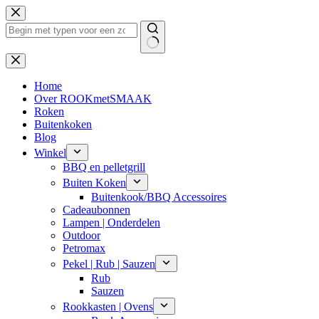
Ga
naar
de
inhoud
Geen
resultaten
Home
Over ROOKmetSMAAK
Roken
Buitenkoken
Blog
Winkel
BBQ en pelletgrill
Buiten Koken
Buitenkook/BBQ Accessoires
Cadeaubonnen
Lampen | Onderdelen
Outdoor
Petromax
Pekel | Rub | Sauzen
Rub
Sauzen
Rookkasten | Ovens