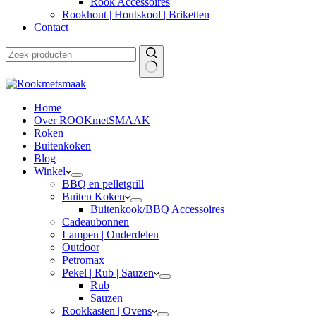
Rook Accessoires
Rookhout | Houtskool | Briketten
Contact
Home
Over ROOKmetSMAAK
Roken
Buitenkoken
Blog
Winkel
BBQ en pelletgrill
Buiten Koken
Buitenkook/BBQ Accessoires
Cadeaubonnen
Lampen | Onderdelen
Outdoor
Petromax
Pekel | Rub | Sauzen
Rub
Sauzen
Rookkasten | Ovens