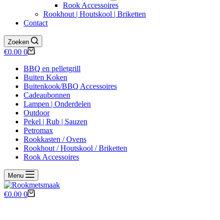
Rook Accessoires
Rookhout | Houtskool | Briketten
Contact
Zoeken
Winkelwagen
€
0.00
0
BBQ en pelletgrill
Buiten Koken
Buitenkook/BBQ Accessoires
Cadeaubonnen
Lampen | Onderdelen
Outdoor
Pekel | Rub | Sauzen
Petromax
Rookkasten / Ovens
Rookhout / Houtskool / Briketten
Rook Accessoires
Menu
Winkelwagen
€
0.00
0