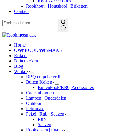
Rook Accessoires
Rookhout | Houtskool | Briketten
Contact
Home
Over ROOKmetSMAAK
Roken
Buitenkoken
Blog
Winkel
BBQ en pelletgrill
Buiten Koken
Buitenkook/BBQ Accessoires
Cadeaubonnen
Lampen | Onderdelen
Outdoor
Petromax
Pekel | Rub | Sauzen
Rub
Sauzen
Rookkasten | Ovens