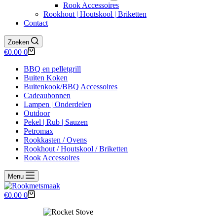
Rook Accessoires
Rookhout | Houtskool | Briketten
Contact
Zoeken
Winkelwagen
€
0.00
0
BBQ en pelletgrill
Buiten Koken
Buitenkook/BBQ Accessoires
Cadeaubonnen
Lampen | Onderdelen
Outdoor
Pekel | Rub | Sauzen
Petromax
Rookkasten / Ovens
Rookhout / Houtskool / Briketten
Rook Accessoires
Menu
Winkelwagen
€
0.00
0