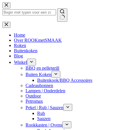
Ga
naar
de
inhoud
Geen
resultaten
Home
Over ROOKmetSMAAK
Roken
Buitenkoken
Blog
Winkel
BBQ en pelletgrill
Buiten Koken
Buitenkook/BBQ Accessoires
Cadeaubonnen
Lampen | Onderdelen
Outdoor
Petromax
Pekel | Rub | Sauzen
Rub
Sauzen
Rookkasten | Ovens