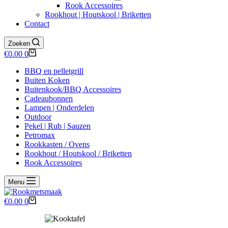
Rook Accessoires
Rookhout | Houtskool | Briketten
Contact
Zoeken
Winkelwagen
€
0.00
0
BBQ en pelletgrill
Buiten Koken
Buitenkook/BBQ Accessoires
Cadeaubonnen
Lampen | Onderdelen
Outdoor
Pekel | Rub | Sauzen
Petromax
Rookkasten / Ovens
Rookhout / Houtskool / Briketten
Rook Accessoires
Menu
Winkelwagen
€
0.00
0