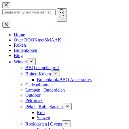
Ga
naar
de
inhoud
Geen
resultaten
Home
Over ROOKmetSMAAK
Roken
Buitenkoken
Blog
Winkel
BBQ en pelletgrill
Buiten Koken
Buitenkook/BBQ Accessoires
Cadeaubonnen
Lampen | Onderdelen
Outdoor
Petromax
Pekel | Rub | Sauzen
Rub
Sauzen
Rookkasten | Ovens