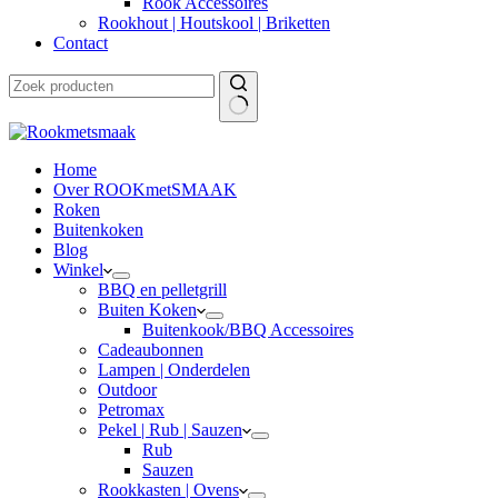
Rook Accessoires
Rookhout | Houtskool | Briketten
Contact
Home
Over ROOKmetSMAAK
Roken
Buitenkoken
Blog
Winkel
BBQ en pelletgrill
Buiten Koken
Buitenkook/BBQ Accessoires
Cadeaubonnen
Lampen | Onderdelen
Outdoor
Petromax
Pekel | Rub | Sauzen
Rub
Sauzen
Rookkasten | Ovens