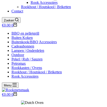
Rook Accessoires
Rookhout | Houtskool | Briketten
Contact
Zoeken
Winkelwagen
€
0.00
0
BBQ en pelletgrill
Buiten Koken
Buitenkook/BBQ Accessoires
Cadeaubonnen
Lampen | Onderdelen
Outdoor
Pekel | Rub | Sauzen
Petromax
Rookkasten / Ovens
Rookhout / Houtskool / Briketten
Rook Accessoires
Menu
Winkelwagen
€
0.00
0