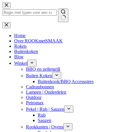
Ga
naar
de
inhoud
Geen
resultaten
Home
Over ROOKmetSMAAK
Roken
Buitenkoken
Blog
Winkel
BBQ en pelletgrill
Buiten Koken
Buitenkook/BBQ Accessoires
Cadeaubonnen
Lampen | Onderdelen
Outdoor
Petromax
Pekel | Rub | Sauzen
Rub
Sauzen
Rookkasten | Ovens