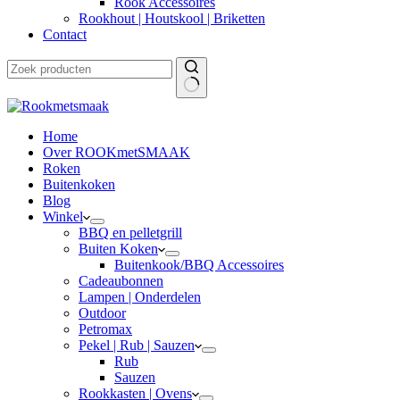
Rook Accessoires
Rookhout | Houtskool | Briketten
Contact
Home
Over ROOKmetSMAAK
Roken
Buitenkoken
Blog
Winkel
BBQ en pelletgrill
Buiten Koken
Buitenkook/BBQ Accessoires
Cadeaubonnen
Lampen | Onderdelen
Outdoor
Petromax
Pekel | Rub | Sauzen
Rub
Sauzen
Rookkasten | Ovens