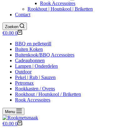
Rook Accessoires
Rookhout | Houtskool | Briketten
Contact
Zoeken
Winkelwagen
€
0.00
0
BBQ en pelletgrill
Buiten Koken
Buitenkook/BBQ Accessoires
Cadeaubonnen
Lampen | Onderdelen
Outdoor
Pekel | Rub | Sauzen
Petromax
Rookkasten / Ovens
Rookhout / Houtskool / Briketten
Rook Accessoires
Menu
Winkelwagen
€
0.00
0