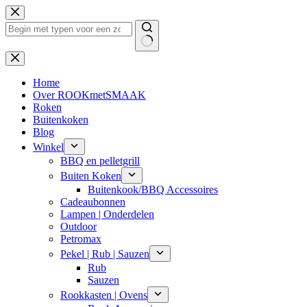
Ga
naar
de
inhoud
Geen
resultaten
Home
Over ROOKmetSMAAK
Roken
Buitenkoken
Blog
Winkel
BBQ en pelletgrill
Buiten Koken
Buitenkook/BBQ Accessoires
Cadeaubonnen
Lampen | Onderdelen
Outdoor
Petromax
Pekel | Rub | Sauzen
Rub
Sauzen
Rookkasten | Ovens