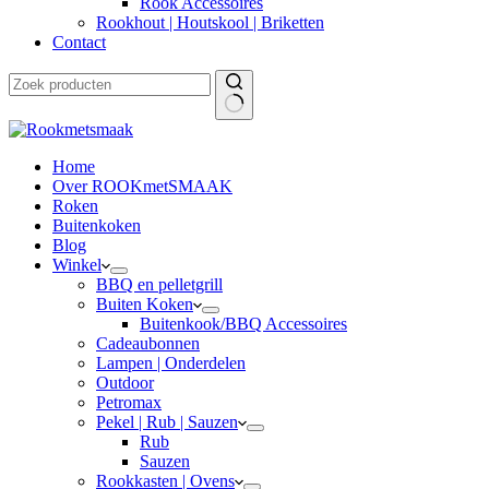
Rook Accessoires
Rookhout | Houtskool | Briketten
Contact
Home
Over ROOKmetSMAAK
Roken
Buitenkoken
Blog
Winkel
BBQ en pelletgrill
Buiten Koken
Buitenkook/BBQ Accessoires
Cadeaubonnen
Lampen | Onderdelen
Outdoor
Petromax
Pekel | Rub | Sauzen
Rub
Sauzen
Rookkasten | Ovens