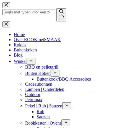
Ga
naar
de
inhoud
Geen
resultaten
Home
Over ROOKmetSMAAK
Roken
Buitenkoken
Blog
Winkel
BBQ en pelletgrill
Buiten Koken
Buitenkook/BBQ Accessoires
Cadeaubonnen
Lampen | Onderdelen
Outdoor
Petromax
Pekel | Rub | Sauzen
Rub
Sauzen
Rookkasten | Ovens