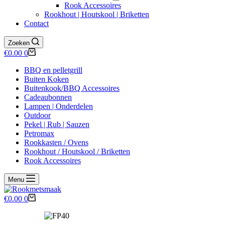
Rook Accessoires
Rookhout | Houtskool | Briketten
Contact
Zoeken
Winkelwagen
€
0.00
0
BBQ en pelletgrill
Buiten Koken
Buitenkook/BBQ Accessoires
Cadeaubonnen
Lampen | Onderdelen
Outdoor
Pekel | Rub | Sauzen
Petromax
Rookkasten / Ovens
Rookhout / Houtskool / Briketten
Rook Accessoires
Menu
Winkelwagen
€
0.00
0