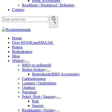
Rook Accessoires
Rookhout | Houtskool | Briketten
Contact
Home
Over ROOKmetSMAAK
Roken
Buitenkoken
Blog
Winkel
BBQ en pelletgrill
Buiten Koken
Buitenkook/BBQ Accessoires
Cadeaubonnen
Lampen | Onderdelen
Outdoor
Petromax
Pekel | Rub | Sauzen
Rub
Sauzen
Rookkasten | Ovens