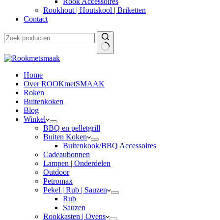
Rook Accessoires
Rookhout | Houtskool | Briketten
Contact
Home
Over ROOKmetSMAAK
Roken
Buitenkoken
Blog
Winkel
BBQ en pelletgrill
Buiten Koken
Buitenkook/BBQ Accessoires
Cadeaubonnen
Lampen | Onderdelen
Outdoor
Petromax
Pekel | Rub | Sauzen
Rub
Sauzen
Rookkasten | Ovens