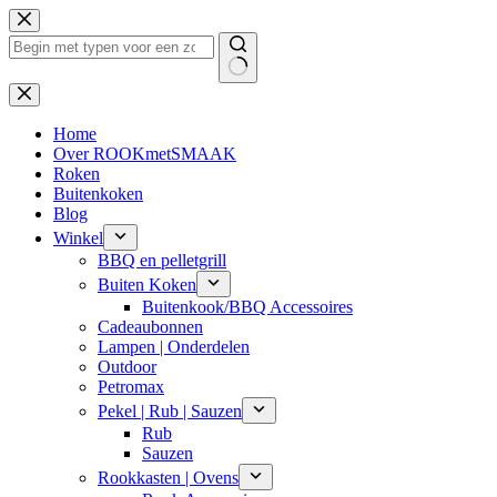
Ga
naar
de
inhoud
Geen
resultaten
Home
Over ROOKmetSMAAK
Roken
Buitenkoken
Blog
Winkel
BBQ en pelletgrill
Buiten Koken
Buitenkook/BBQ Accessoires
Cadeaubonnen
Lampen | Onderdelen
Outdoor
Petromax
Pekel | Rub | Sauzen
Rub
Sauzen
Rookkasten | Ovens