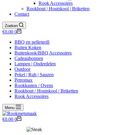
Rook Accessoires
Rookhout | Houtskool | Briketten
Contact
Zoeken
Winkelwagen
€
0.00
0
BBQ en pelletgrill
Buiten Koken
Buitenkook/BBQ Accessoires
Cadeaubonnen
Lampen | Onderdelen
Outdoor
Pekel | Rub | Sauzen
Petromax
Rookkasten / Ovens
Rookhout / Houtskool / Briketten
Rook Accessoires
Menu
Winkelwagen
€
0.00
0