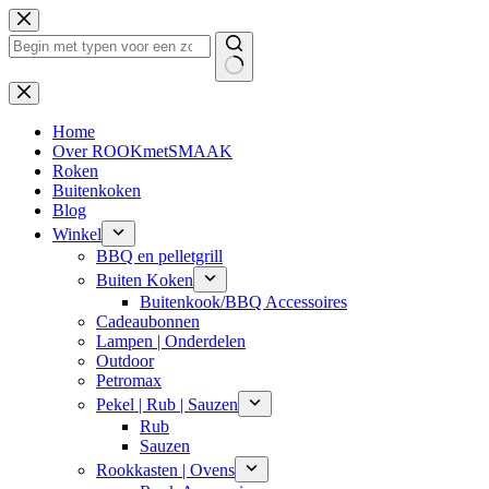
Ga
naar
de
inhoud
Geen
resultaten
Home
Over ROOKmetSMAAK
Roken
Buitenkoken
Blog
Winkel
BBQ en pelletgrill
Buiten Koken
Buitenkook/BBQ Accessoires
Cadeaubonnen
Lampen | Onderdelen
Outdoor
Petromax
Pekel | Rub | Sauzen
Rub
Sauzen
Rookkasten | Ovens