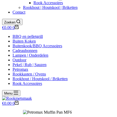
Rook Accessoires
Rookhout | Houtskool | Briketten
Contact
Zoeken
Winkelwagen
€
0.00
0
BBQ en pelletgrill
Buiten Koken
Buitenkook/BBQ Accessoires
Cadeaubonnen
Lampen | Onderdelen
Outdoor
Pekel | Rub | Sauzen
Petromax
Rookkasten / Ovens
Rookhout / Houtskool / Briketten
Rook Accessoires
Menu
Winkelwagen
€
0.00
0