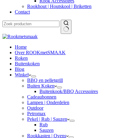
Rook Accessoires
Rookhout | Houtskool | Briketten
Contact
Home
Over ROOKmetSMAAK
Roken
Buitenkoken
Blog
Winkel
BBQ en pelletgrill
Buiten Koken
Buitenkook/BBQ Accessoires
Cadeaubonnen
Lampen | Onderdelen
Outdoor
Petromax
Pekel | Rub | Sauzen
Rub
Sauzen
Rookkasten | Ovens