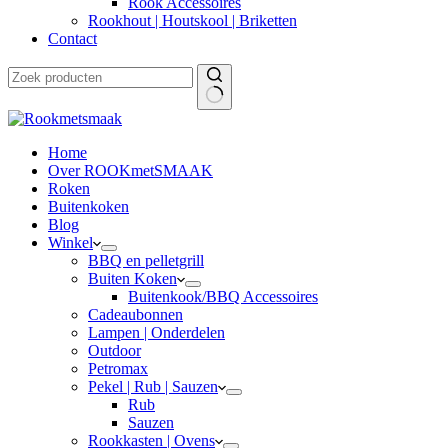
Rook Accessoires
Rookhout | Houtskool | Briketten
Contact
Home
Over ROOKmetSMAAK
Roken
Buitenkoken
Blog
Winkel
BBQ en pelletgrill
Buiten Koken
Buitenkook/BBQ Accessoires
Cadeaubonnen
Lampen | Onderdelen
Outdoor
Petromax
Pekel | Rub | Sauzen
Rub
Sauzen
Rookkasten | Ovens