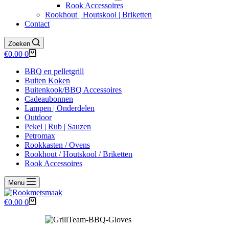
Rook Accessoires
Rookhout | Houtskool | Briketten
Contact
Zoeken
Winkelwagen
€
0.00
0
BBQ en pelletgrill
Buiten Koken
Buitenkook/BBQ Accessoires
Cadeaubonnen
Lampen | Onderdelen
Outdoor
Pekel | Rub | Sauzen
Petromax
Rookkasten / Ovens
Rookhout / Houtskool / Briketten
Rook Accessoires
Menu
Winkelwagen
€
0.00
0