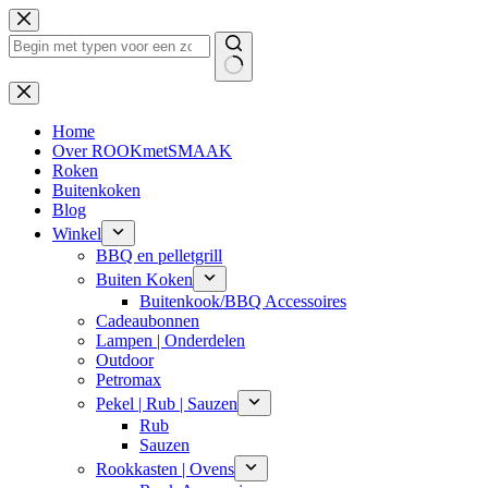
Ga
naar
de
inhoud
Geen
resultaten
Home
Over ROOKmetSMAAK
Roken
Buitenkoken
Blog
Winkel
BBQ en pelletgrill
Buiten Koken
Buitenkook/BBQ Accessoires
Cadeaubonnen
Lampen | Onderdelen
Outdoor
Petromax
Pekel | Rub | Sauzen
Rub
Sauzen
Rookkasten | Ovens