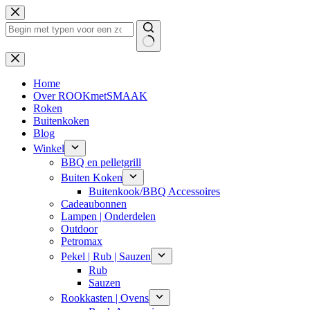
Ga
naar
de
inhoud
Geen
resultaten
Home
Over ROOKmetSMAAK
Roken
Buitenkoken
Blog
Winkel
BBQ en pelletgrill
Buiten Koken
Buitenkook/BBQ Accessoires
Cadeaubonnen
Lampen | Onderdelen
Outdoor
Petromax
Pekel | Rub | Sauzen
Rub
Sauzen
Rookkasten | Ovens