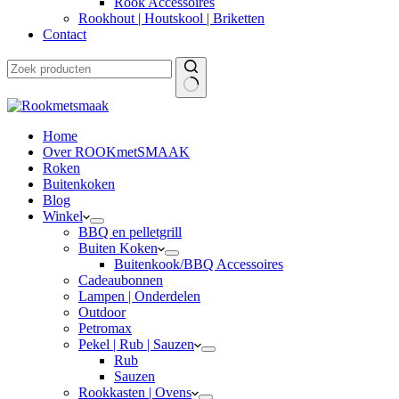
Rook Accessoires
Rookhout | Houtskool | Briketten
Contact
Home
Over ROOKmetSMAAK
Roken
Buitenkoken
Blog
Winkel
BBQ en pelletgrill
Buiten Koken
Buitenkook/BBQ Accessoires
Cadeaubonnen
Lampen | Onderdelen
Outdoor
Petromax
Pekel | Rub | Sauzen
Rub
Sauzen
Rookkasten | Ovens