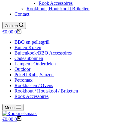
Rook Accessoires
Rookhout | Houtskool | Briketten
Contact
Zoeken
Winkelwagen
€
0.00
0
BBQ en pelletgrill
Buiten Koken
Buitenkook/BBQ Accessoires
Cadeaubonnen
Lampen | Onderdelen
Outdoor
Pekel | Rub | Sauzen
Petromax
Rookkasten / Ovens
Rookhout / Houtskool / Briketten
Rook Accessoires
Menu
Winkelwagen
€
0.00
0