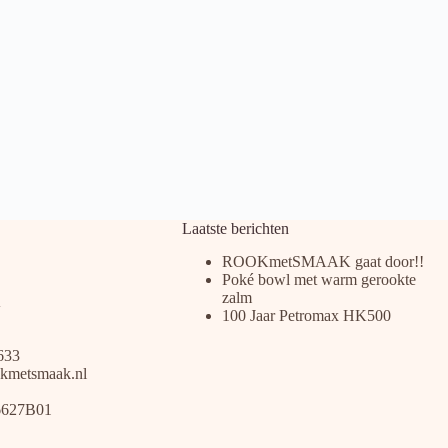
Laatste berichten
ROOKmetSMAAK gaat door!!
Poké bowl met warm gerookte
zalm
100 Jaar Petromax HK500
633
kmetsmaak.nl
6627B01