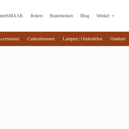
KmetSMAAK
Roken
Buitenkoken
Blog
Winkel
ccessoires
Cadeaubonnen
Lampen | Onderdelen
Outdoor