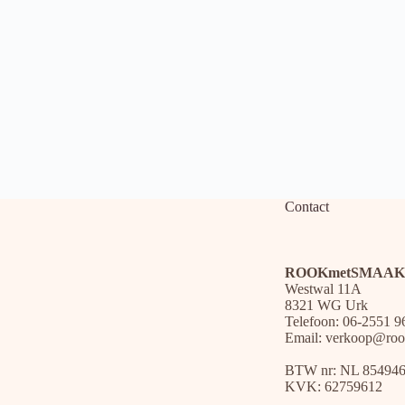
Contact
ROOKmetSMAAK
Westwal 11A
8321 WG Urk
Telefoon: 06-2551 9
Email:
verkoop@roo
BTW nr: NL 85494
KVK: 62759612