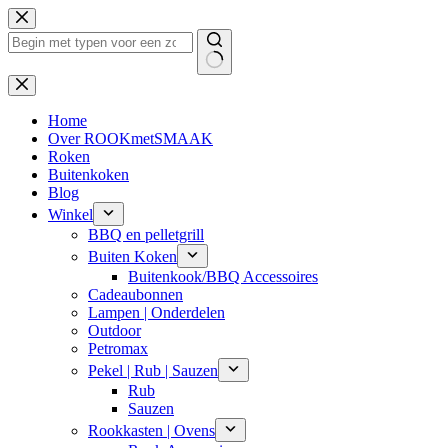
Ga
naar
de
inhoud
Geen
resultaten
Home
Over ROOKmetSMAAK
Roken
Buitenkoken
Blog
Winkel
BBQ en pelletgrill
Buiten Koken
Buitenkook/BBQ Accessoires
Cadeaubonnen
Lampen | Onderdelen
Outdoor
Petromax
Pekel | Rub | Sauzen
Rub
Sauzen
Rookkasten | Ovens