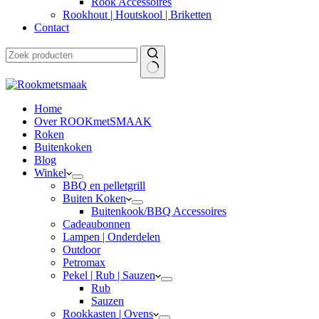
Rook Accessoires
Rookhout | Houtskool | Briketten
Contact
Home
Over ROOKmetSMAAK
Roken
Buitenkoken
Blog
Winkel
BBQ en pelletgrill
Buiten Koken
Buitenkook/BBQ Accessoires
Cadeaubonnen
Lampen | Onderdelen
Outdoor
Petromax
Pekel | Rub | Sauzen
Rub
Sauzen
Rookkasten | Ovens