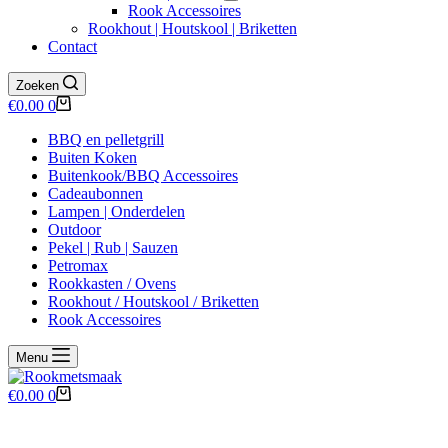
Rook Accessoires
Rookhout | Houtskool | Briketten
Contact
Zoeken
Winkelwagen
€
0.00
0
BBQ en pelletgrill
Buiten Koken
Buitenkook/BBQ Accessoires
Cadeaubonnen
Lampen | Onderdelen
Outdoor
Pekel | Rub | Sauzen
Petromax
Rookkasten / Ovens
Rookhout / Houtskool / Briketten
Rook Accessoires
Menu
Winkelwagen
€
0.00
0