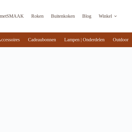
KmetSMAAK
Roken
Buitenkoken
Blog
Winkel
ccessoires
Cadeaubonnen
Lampen | Onderdelen
Outdoor