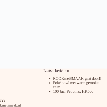
Laatste berichten
ROOKmetSMAAK gaat door!!
Poké bowl met warm gerookte
zalm
100 Jaar Petromax HK500
633
kmetsmaak.nl