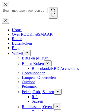
Ga
naar
de
inhoud
Geen
resultaten
Home
Over ROOKmetSMAAK
Roken
Buitenkoken
Blog
Winkel
BBQ en pelletgrill
Buiten Koken
Buitenkook/BBQ Accessoires
Cadeaubonnen
Lampen | Onderdelen
Outdoor
Petromax
Pekel | Rub | Sauzen
Rub
Sauzen
Rookkasten | Ovens