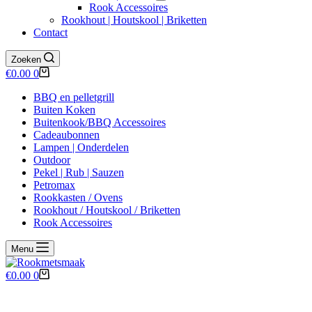
Rook Accessoires
Rookhout | Houtskool | Briketten
Contact
Zoeken
Winkelwagen
€
0.00
0
BBQ en pelletgrill
Buiten Koken
Buitenkook/BBQ Accessoires
Cadeaubonnen
Lampen | Onderdelen
Outdoor
Pekel | Rub | Sauzen
Petromax
Rookkasten / Ovens
Rookhout / Houtskool / Briketten
Rook Accessoires
Menu
Winkelwagen
€
0.00
0