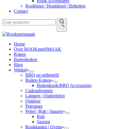
Rook Accessoires
Rookhout | Houtskool | Briketten
Contact
Home
Over ROOKmetSMAAK
Roken
Buitenkoken
Blog
Winkel
BBQ en pelletgrill
Buiten Koken
Buitenkook/BBQ Accessoires
Cadeaubonnen
Lampen | Onderdelen
Outdoor
Petromax
Pekel | Rub | Sauzen
Rub
Sauzen
Rookkasten | Ovens