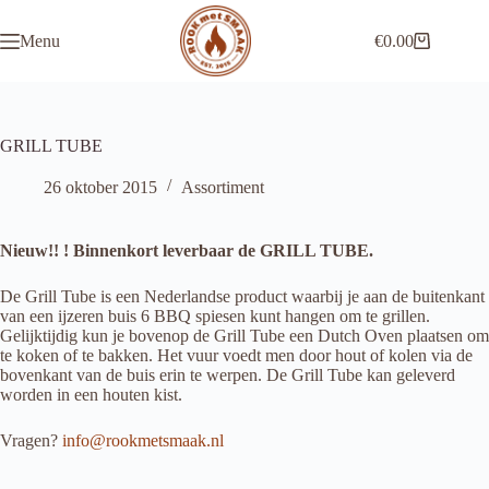
Ga
naar
Menu
€
0.00
de
Winkelwagen
inhoud
GRILL TUBE
26 oktober 2015
Assortiment
Nieuw!! ! Binnenkort leverbaar de GRILL TUBE.
De Grill Tube is een Nederlandse product waarbij je aan de buitenkant
van een ijzeren buis 6 BBQ spiesen kunt hangen om te grillen.
Gelijktijdig kun je bovenop de Grill Tube een Dutch Oven plaatsen om
te koken of te bakken. Het vuur voedt men door hout of kolen via de
bovenkant van de buis erin te werpen. De Grill Tube kan geleverd
worden in een houten kist.
Vragen?
info@rookmetsmaak.nl