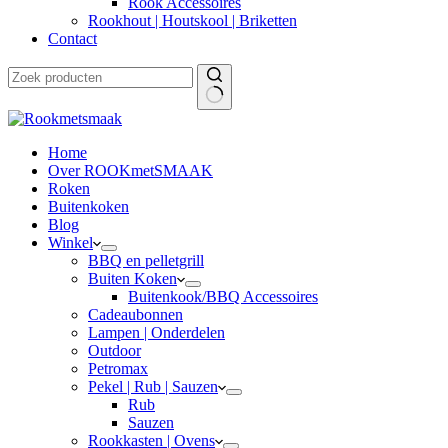
Rook Accessoires
Rookhout | Houtskool | Briketten
Contact
Home
Over ROOKmetSMAAK
Roken
Buitenkoken
Blog
Winkel
BBQ en pelletgrill
Buiten Koken
Buitenkook/BBQ Accessoires
Cadeaubonnen
Lampen | Onderdelen
Outdoor
Petromax
Pekel | Rub | Sauzen
Rub
Sauzen
Rookkasten | Ovens