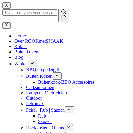
Ga
naar
de
inhoud
Geen
resultaten
Home
Over ROOKmetSMAAK
Roken
Buitenkoken
Blog
Winkel
BBQ en pelletgrill
Buiten Koken
Buitenkook/BBQ Accessoires
Cadeaubonnen
Lampen | Onderdelen
Outdoor
Petromax
Pekel | Rub | Sauzen
Rub
Sauzen
Rookkasten | Ovens