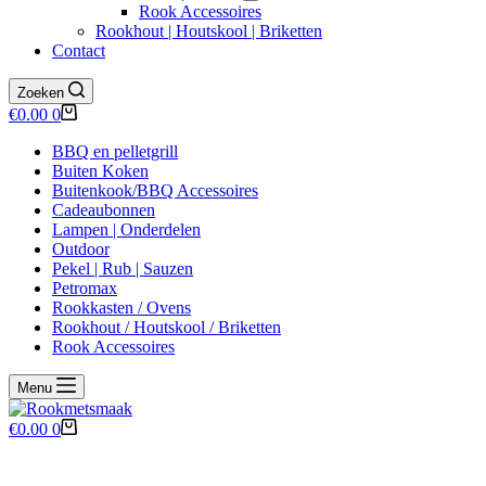
Rook Accessoires
Rookhout | Houtskool | Briketten
Contact
Zoeken
Winkelwagen
€
0.00
0
BBQ en pelletgrill
Buiten Koken
Buitenkook/BBQ Accessoires
Cadeaubonnen
Lampen | Onderdelen
Outdoor
Pekel | Rub | Sauzen
Petromax
Rookkasten / Ovens
Rookhout / Houtskool / Briketten
Rook Accessoires
Menu
Winkelwagen
€
0.00
0