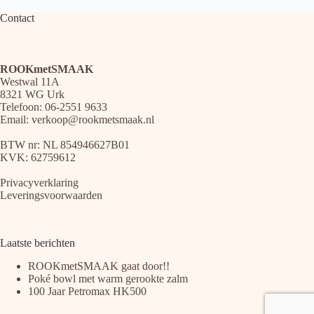
Contact
ROOKmetSMAAK
Westwal 11A
8321 WG Urk
Telefoon: 06-2551 9633
Email:
verkoop@rookmetsmaak.nl
BTW nr: NL 854946627B01
KVK: 62759612
Privacyverklaring
Leveringsvoorwaarden
Laatste berichten
ROOKmetSMAAK gaat door!!
Poké bowl met warm gerookte zalm
100 Jaar Petromax HK500