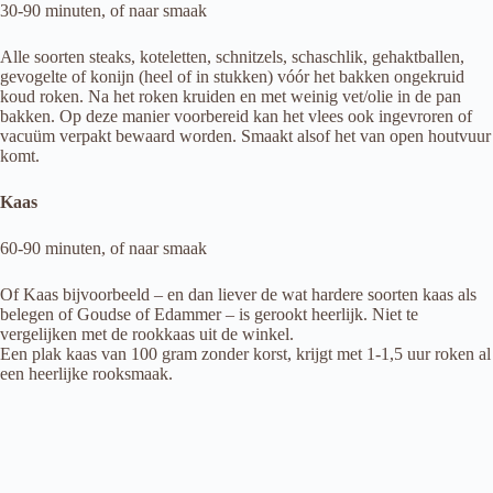
30-90 minuten, of naar smaak
Alle soorten steaks, koteletten, schnitzels, schaschlik, gehaktballen,
gevogelte of konijn (heel of in stukken) vóór het bakken ongekruid
koud roken. Na het roken kruiden en met weinig vet/olie in de pan
bakken. Op deze manier voorbereid kan het vlees ook ingevroren of
vacuüm verpakt bewaard worden. Smaakt alsof het van open houtvuur
komt.
Kaas
60-90 minuten, of naar smaak
Of Kaas bijvoorbeeld – en dan liever de wat hardere soorten kaas als
belegen of Goudse of Edammer – is gerookt heerlijk. Niet te
vergelijken met de rookkaas uit de winkel.
Een plak kaas van 100 gram zonder korst, krijgt met 1-1,5 uur roken al
een heerlijke rooksmaak.