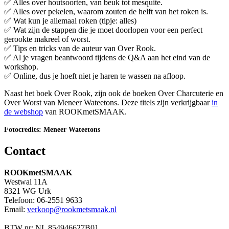
✅ Alles over houtsoorten, van beuk tot mesquite.
✅ Alles over pekelen, waarom zouten de helft van het roken is.
✅ Wat kun je allemaal roken (tipje: alles)
✅ Wat zijn de stappen die je moet doorlopen voor een perfect
gerookte makreel of worst.
✅ Tips en tricks van de auteur van Over Rook.
✅ Al je vragen beantwoord tijdens de Q&A aan het eind van de
workshop.
✅ Online, dus je hoeft niet je haren te wassen na afloop.
Naast het boek Over Rook, zijn ook de boeken Over Charcuterie en
Over Worst van Meneer Wateetons. Deze titels zijn verkrijgbaar
in
de webshop
van ROOKmetSMAAK.
Fotocredits: Meneer Wateetons
Contact
ROOKmetSMAAK
Westwal 11A
8321 WG Urk
Telefoon: 06-2551 9633
Email:
verkoop@rookmetsmaak.nl
BTW nr: NL 854946627B01