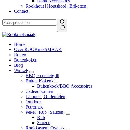
Rook Accessoires
Rookhout | Houtskool | Briketten
Contact
Home
Over ROOKmetSMAAK
Roken
Buitenkoken
Blog
Winkel
BBQ en pelletgrill
Buiten Koken
Buitenkook/BBQ Accessoires
Cadeaubonnen
Lampen | Onderdelen
Outdoor
Petromax
Pekel | Rub | Sauzen
Rub
Sauzen
Rookkasten | Ovens