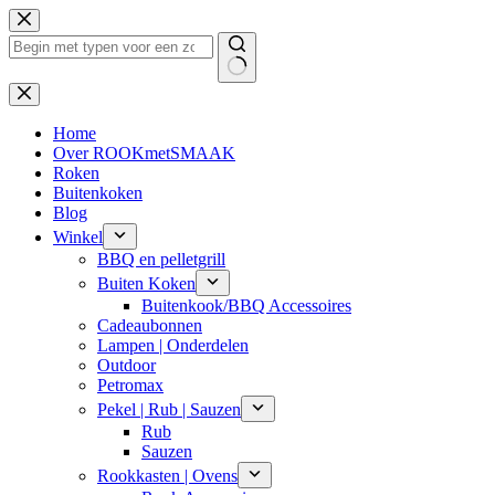
Ga
naar
de
inhoud
Geen
resultaten
Home
Over ROOKmetSMAAK
Roken
Buitenkoken
Blog
Winkel
BBQ en pelletgrill
Buiten Koken
Buitenkook/BBQ Accessoires
Cadeaubonnen
Lampen | Onderdelen
Outdoor
Petromax
Pekel | Rub | Sauzen
Rub
Sauzen
Rookkasten | Ovens