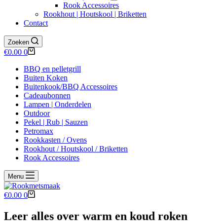
Rook Accessoires
Rookhout | Houtskool | Briketten
Contact
Zoeken
Winkelwagen
€
0.00
0
BBQ en pelletgrill
Buiten Koken
Buitenkook/BBQ Accessoires
Cadeaubonnen
Lampen | Onderdelen
Outdoor
Pekel | Rub | Sauzen
Petromax
Rookkasten / Ovens
Rookhout / Houtskool / Briketten
Rook Accessoires
Menu
Winkelwagen
€
0.00
0
Leer alles over warm en koud roken