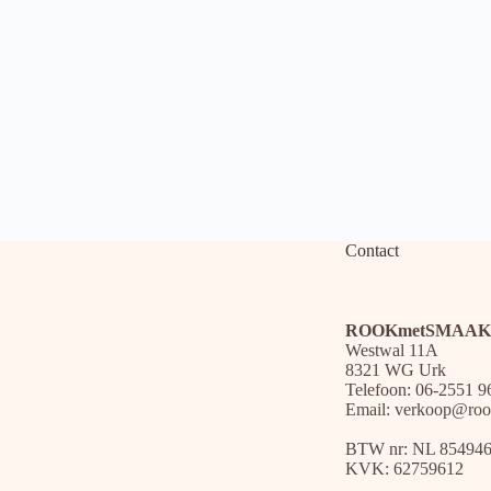
Contact
ROOKmetSMAAK
Westwal 11A
8321 WG Urk
Telefoon: 06-2551 9
Email:
verkoop@roo
BTW nr: NL 85494
KVK: 62759612