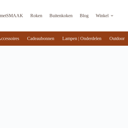
KmetSMAAK
Roken
Buitenkoken
Blog
Winkel
ccessoires
Cadeaubonnen
Lampen | Onderdelen
Outdoor