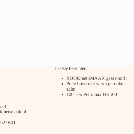
Laatste berichten
ROOKmetSMAAK gaat door!!
Poké bowl met warm gerookte
zalm
100 Jaar Petromax HK500
633
kmetsmaak.nl
6627B01