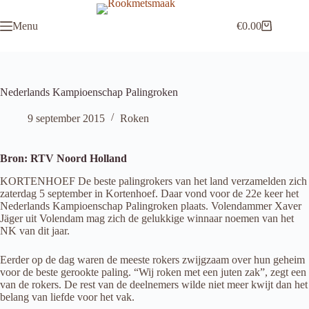
Ga
naar
Menu
€
0.00
de
Winkelwagen
inhoud
Nederlands Kampioenschap Palingroken
9 september 2015
Roken
Bron: RTV Noord Holland
KORTENHOEF De beste palingrokers van het land verzamelden zich
zaterdag 5 september in Kortenhoef. Daar vond voor de 22e keer het
Nederlands Kampioenschap Palingroken plaats. Volendammer Xaver
Jäger uit Volendam mag zich de gelukkige winnaar noemen van het
NK van dit jaar.
Eerder op de dag waren de meeste rokers zwijgzaam over hun geheim
voor de beste gerookte paling. “Wij roken met een juten zak”, zegt een
van de rokers. De rest van de deelnemers wilde niet meer kwijt dan het
belang van liefde voor het vak.