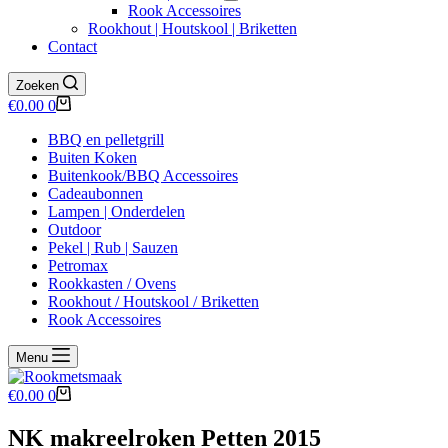
Rook Accessoires
Rookhout | Houtskool | Briketten
Contact
Zoeken
Winkelwagen
€
0.00
0
BBQ en pelletgrill
Buiten Koken
Buitenkook/BBQ Accessoires
Cadeaubonnen
Lampen | Onderdelen
Outdoor
Pekel | Rub | Sauzen
Petromax
Rookkasten / Ovens
Rookhout / Houtskool / Briketten
Rook Accessoires
Menu
Winkelwagen
€
0.00
0
NK makreelroken Petten 2015