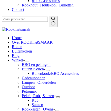
Rook Accessoires
Rookhout | Houtskool | Briketten
Contact
Home
Over ROOKmetSMAAK
Roken
Buitenkoken
Blog
Winkel
BBQ en pelletgrill
Buiten Koken
Buitenkook/BBQ Accessoires
Cadeaubonnen
Lampen | Onderdelen
Outdoor
Petromax
Pekel | Rub | Sauzen
Rub
Sauzen
Rookkasten | Ovens