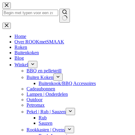
Ga
naar
de
inhoud
Geen
resultaten
Home
Over ROOKmetSMAAK
Roken
Buitenkoken
Blog
Winkel
BBQ en pelletgrill
Buiten Koken
Buitenkook/BBQ Accessoires
Cadeaubonnen
Lampen | Onderdelen
Outdoor
Petromax
Pekel | Rub | Sauzen
Rub
Sauzen
Rookkasten | Ovens