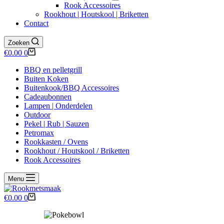
Rook Accessoires
Rookhout | Houtskool | Briketten
Contact
Zoeken
Winkelwagen
€
0.00
0
BBQ en pelletgrill
Buiten Koken
Buitenkook/BBQ Accessoires
Cadeaubonnen
Lampen | Onderdelen
Outdoor
Pekel | Rub | Sauzen
Petromax
Rookkasten / Ovens
Rookhout / Houtskool / Briketten
Rook Accessoires
Menu
Winkelwagen
€
0.00
0