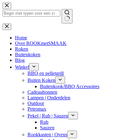
Ga
naar
de
inhoud
Geen
resultaten
Home
Over ROOKmetSMAAK
Roken
Buitenkoken
Blog
Winkel
BBQ en pelletgrill
Buiten Koken
Buitenkook/BBQ Accessoires
Cadeaubonnen
Lampen | Onderdelen
Outdoor
Petromax
Pekel | Rub | Sauzen
Rub
Sauzen
Rookkasten | Ovens