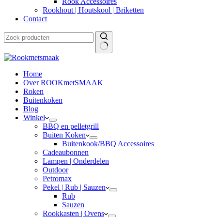
Rook Accessoires
Rookhout | Houtskool | Briketten
Contact
Home
Over ROOKmetSMAAK
Roken
Buitenkoken
Blog
Winkel
BBQ en pelletgrill
Buiten Koken
Buitenkook/BBQ Accessoires
Cadeaubonnen
Lampen | Onderdelen
Outdoor
Petromax
Pekel | Rub | Sauzen
Rub
Sauzen
Rookkasten | Ovens