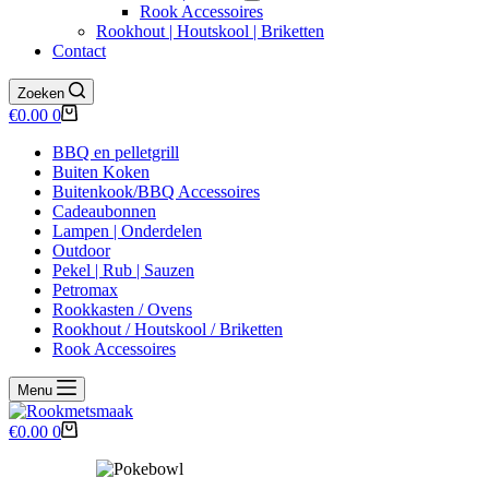
Rook Accessoires
Rookhout | Houtskool | Briketten
Contact
Zoeken
Winkelwagen
€
0.00
0
BBQ en pelletgrill
Buiten Koken
Buitenkook/BBQ Accessoires
Cadeaubonnen
Lampen | Onderdelen
Outdoor
Pekel | Rub | Sauzen
Petromax
Rookkasten / Ovens
Rookhout / Houtskool / Briketten
Rook Accessoires
Menu
Winkelwagen
€
0.00
0