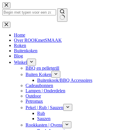
Ga
naar
de
inhoud
Geen
resultaten
Home
Over ROOKmetSMAAK
Roken
Buitenkoken
Blog
Winkel
BBQ en pelletgrill
Buiten Koken
Buitenkook/BBQ Accessoires
Cadeaubonnen
Lampen | Onderdelen
Outdoor
Petromax
Pekel | Rub | Sauzen
Rub
Sauzen
Rookkasten | Ovens