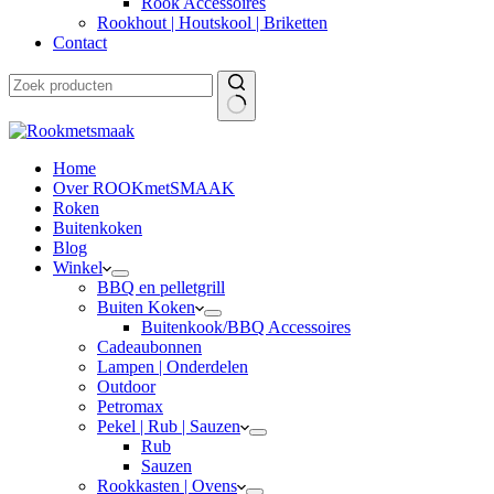
Rook Accessoires
Rookhout | Houtskool | Briketten
Contact
Home
Over ROOKmetSMAAK
Roken
Buitenkoken
Blog
Winkel
BBQ en pelletgrill
Buiten Koken
Buitenkook/BBQ Accessoires
Cadeaubonnen
Lampen | Onderdelen
Outdoor
Petromax
Pekel | Rub | Sauzen
Rub
Sauzen
Rookkasten | Ovens