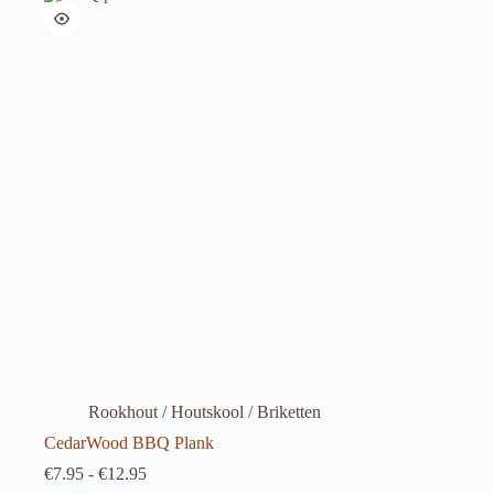
Rookhout / Houtskool / Briketten
CedarWood BBQ Plank
Prijsklasse:
€
7.95
-
€
12.95
€7.95