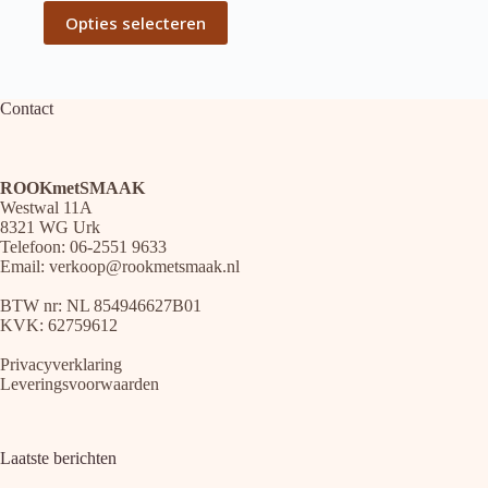
Dit
tot
Opties selecteren
product
€12.95
heeft
meerdere
variaties.
Deze
Contact
optie
kan
gekozen
worden
ROOKmetSMAAK
op
Westwal 11A
de
8321 WG Urk
productpagina
Telefoon: 06-2551 9633
Email:
verkoop@rookmetsmaak.nl
BTW nr: NL 854946627B01
KVK: 62759612
Privacyverklaring
Leveringsvoorwaarden
Laatste berichten